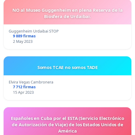
NO al Museo Guggenheim en plena Reserva de la
Biosfera de Urdaibai.
Guggenheim Urdaibai STOP
9 889 firmas
2 May 2023
Somos TCAE no somos TADE
Elvira Vegas Cambronera
7 712 firmas
15 Apr 2023
Españoles en Cuba por el ESTA (Servicio Electrónico
de Autorización de Viaje) de los Estados Unidos de
América