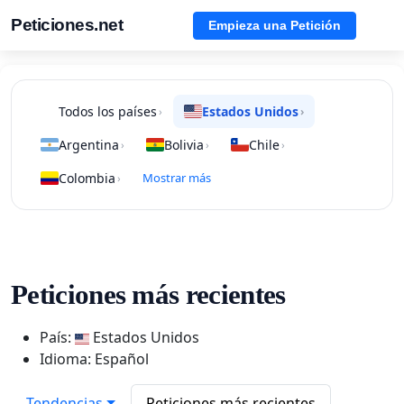
Peticiones.net
Empieza una Petición
Todos los países
Estados Unidos
›
›
Argentina
Bolivia
Chile
›
›
›
Colombia
Mostrar más
›
Peticiones más recientes
País:
Estados Unidos
Idioma: Español
Tendencias
Peticiones más recientes