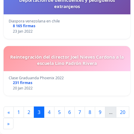
Deportación de delincuentes y pedigüeños
extranjeros
Diaspora venezolana en chile
8 165 firmas
23 Jan 2022
Reintegración del director Joel Nieves Cardona a la
escuela Lino Padrón Rivera
Clase Graduanda Phoenix 2022
231 firmas
20 Jan 2022
«
1
2
3
4
5
6
7
8
9
...
20
»