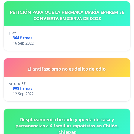
PETICIÓN PARA QUE LA HERMANA MARÍA EPHREM SE
CONVIERTA EN SIERVA DE DIOS
JFiat
364 firmas
16 Sep 2022
El antifascismo no es delito de odio.
Arturo RE
908 firmas
12 Sep 2022
Desplazamiento forzado y queda de casa y
pertenencias a 6 familias zapatistas en Chilón,
Chiapas