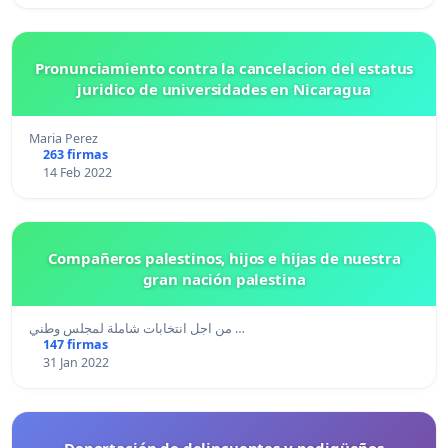
Pronunciamiento contra la cancelacion del estatus
juridico de universidades en Nicaragua
Maria Perez
263 firmas
14 Feb 2022
Compañeros palestinos, hijos e hijas de nuestra
gran nación palestina
من اجل انتخابات شاملة لمجلس وطني …
147 firmas
31 Jan 2022