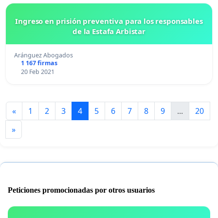
Ingreso en prisión preventiva para los responsables
de la Estafa Arbistar
Aránguez Abogados
1 167 firmas
20 Feb 2021
«
1
2
3
4
5
6
7
8
9
...
20
»
Peticiones promocionadas por otros usuarios