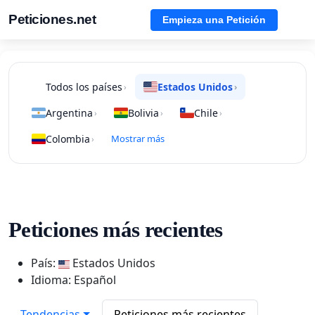
Peticiones.net
Empieza una Petición
Todos los países
Estados Unidos
›
›
Argentina
Bolivia
Chile
›
›
›
Colombia
Mostrar más
›
Peticiones más recientes
País:
Estados Unidos
Idioma: Español
Tendencias
Peticiones más recientes