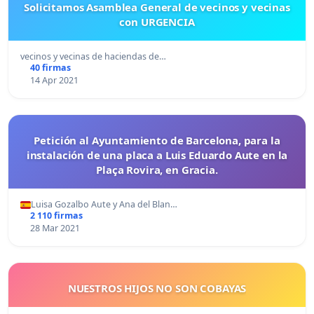
Solicitamos Asamblea General de vecinos y vecinas
con URGENCIA
vecinos y vecinas de haciendas de…
40 firmas
14 Apr 2021
Petición al Ayuntamiento de Barcelona, para la
instalación de una placa a Luis Eduardo Aute en la
Plaça Rovira, en Gracia.
Luisa Gozalbo Aute y Ana del Blan…
2 110 firmas
28 Mar 2021
NUESTROS HIJOS NO SON COBAYAS