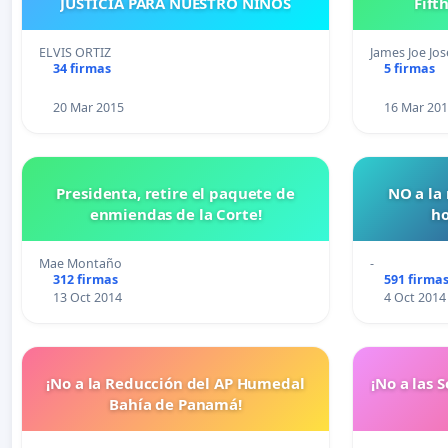
JUSTICIA PARA NUESTRO NIÑOS
Fift
ELVIS ORTIZ
James Joe Jo
34 firmas
5 firmas
20 Mar 2015
16 Mar 20
Presidenta, retire el paquete de
NO a la
enmiendas de la Corte!
ho
Mae Montaño
-
312 firmas
591 firma
13 Oct 2014
4 Oct 2014
¡No a la Reducción del AP Humedal
¡No a las 
Bahía de Panamá!