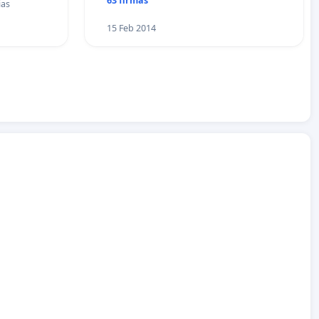
63 firmas
ias
15 Feb 2014