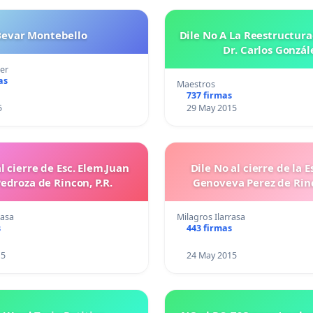
Bevar Montebello
Dile No A La Reestructura
Dr. Carlos Gonzál
er
as
Maestros
737 firmas
5
29 May 2015
erre de Esc. Elem.Juan
Dile No al cierre de la E
Pedroza de Rincon, P.R.
Genoveva Perez de Rinc
rasa
Milagros Ilarrasa
s
443 firmas
15
24 May 2015