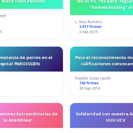
h Ward Train Petition
NO al P.S. 793 para 'regla
"homeschooling" en
seph
L. Raul Romero
3 817 firmas
15
2 Feb 2015
 matanza de perros en el
Para el reconocimiento m
spital PAROISSIEN
calificaciones convocar
PaedDr. Szilas László
s
740 firmas
28 Sep 2014
Sesiones Extraordinarias de
Solidaridad con nuestra 
la Asamblea!
UUU UCV