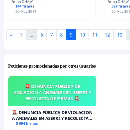
Firma DHAyC
Firma DHAyC
144 firmas
587 firma
20 May 2014
20 May 20
«
1
...
6
7
8
9
10
11
12
13
Peticiones promocionadas por otros usuarios
🚨 DENUNCIA PÚBLICA DE
VIOLACION A ANIMALES EN ASERRÍ Y
RECOLECTA DE FIRMAS 🚨
🚨 DENUNCIA PÚBLICA DE VIOLACION
A ANIMALES EN ASERRÍ Y RECOLECTA
DE FIRMAS 🚨
5 094 firmas