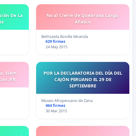
ción De La
No al Cierre de Quebrada Larga,
ez
Añasco
Bethzaida Bonilla Miranda
629 firmas
24 May 2015
sc. Elem.
POR LA DECLARATORIA DEL DÍA DEL
on ,P.R.
CAJÓN PERUANO EL 29 DE
SEPTIEMBRE
Museo Afroperuano de Zana
464 firmas
30 Mar 2015