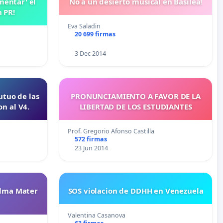
mentar' el
No a un desierto musical en Basilea!
 PR!
Eva Saladin
20 699 firmas
3 Dec 2014
utuo de las
PRONUNCIAMIENTO A FAVOR DE LA
on al V4.
LIBERTAD DE LOS ESTUDIANTES
Prof. Gregorio Afonso Castilla
572 firmas
23 Jun 2014
Alma Mater
SOS violacion de DDHH en Venezuela
Valentina Casanova