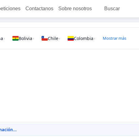
peticiones
Contactanos
Sobre nosotros
Buscar
na
Bolivia
Chile
Colombia
Mostrar más
›
›
›
›
ación...