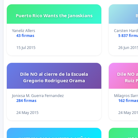
Puerto Rico Wants the Janoskians
Yaneliz Allers
Carsten Hard
43 firmas
5 837 firm
15 Jul 2015
26 Jun 201
Dile NO al cierre de la Escuela
Dile NO al ci
Gregorio Rodriguez Orama
Ruiz 
Jonixsa M. Guerra Fernandez
Milagros Ilar
284 firmas
162 firma
24 May 2015
24 May 20