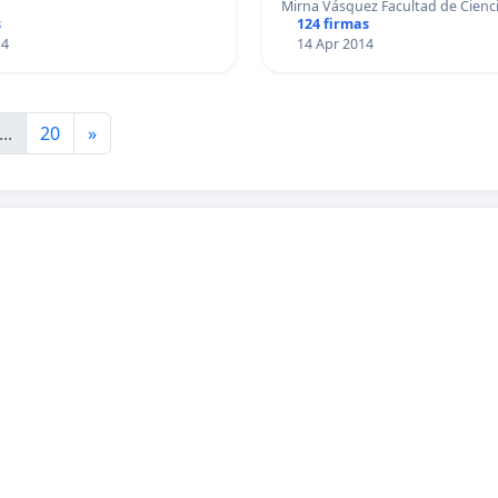
Mirna Vásquez Facultad de Cienc
s
124 firmas
14
14 Apr 2014
...
20
»