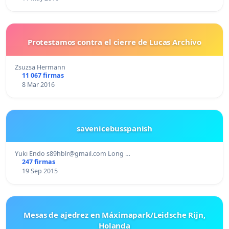
Protestamos contra el cierre de Lucas Archivo
Zsuzsa Hermann
11 067 firmas
8 Mar 2016
savenicebusspanish
Yuki Endo
s89hblr@gmail.com
Long …
247 firmas
19 Sep 2015
Mesas de ajedrez en Máximapark/Leidsche Rijn,
Holanda