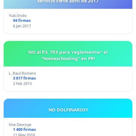
servicio corte abril de 2017
Yuki Endo
94 firmas
6 Jan 2017
NO al P.S. 793 para 'reglamentar' el
"homeschooling" en PR!
L. Raul Romero
3 817 firmas
2 Feb 2015
NO DOLFINARIO!!
tine Devroye
1 400 firmas
11 May 2016