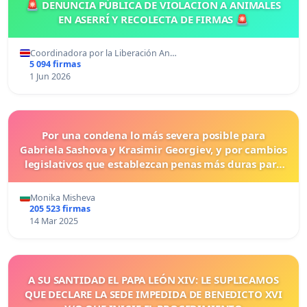
🚨 DENUNCIA PÚBLICA DE VIOLACION A ANIMALES
EN ASERRÍ Y RECOLECTA DE FIRMAS 🚨
Coordinadora por la Liberación An…
5 094 firmas
1 Jun 2026
Por una condena lo más severa posible para
Gabriela Sashova y Krasimir Georgiev, y por cambios
legislativos que establezcan penas más duras para
los crímenes cometidos contra los animales.
Monika Misheva
205 523 firmas
14 Mar 2025
A SU SANTIDAD EL PAPA LEÓN XIV: LE SUPLICAMOS
QUE DECLARE LA SEDE IMPEDIDA DE BENEDICTO XVI