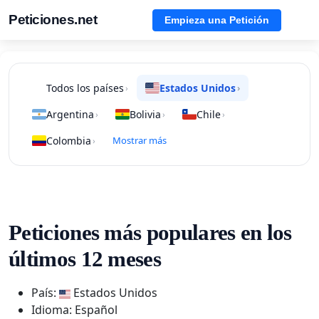
Peticiones.net
Empieza una Petición
Todos los países
Estados Unidos
›
›
Argentina
Bolivia
Chile
›
›
›
Colombia
Mostrar más
›
Peticiones más populares en los
últimos 12 meses
País:
Estados Unidos
Idioma: Español