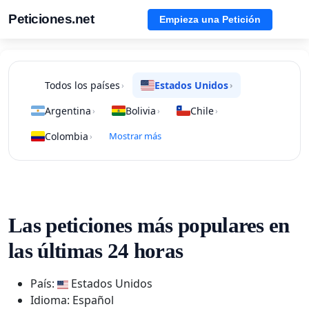
Peticiones.net
Empieza una Petición
Todos los países
Estados Unidos
›
›
Argentina
Bolivia
Chile
›
›
›
Colombia
Mostrar más
›
Las peticiones más populares en
las últimas 24 horas
País:
Estados Unidos
Idioma: Español