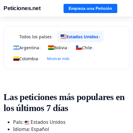
Peticiones.net
Empieza una Petición
Todos los países
Estados Unidos
›
›
Argentina
Bolivia
Chile
›
›
›
Colombia
Mostrar más
›
Las peticiones más populares en
los últimos 7 días
País:
Estados Unidos
Idioma: Español