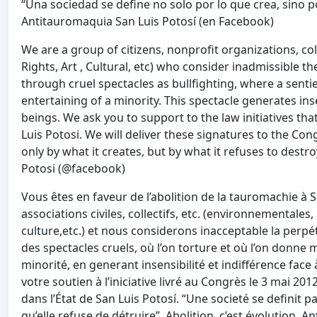
“Una sociedad se define no solo por lo que crea, sino po
Antitauromaquia San Luis Potosí (en Facebook)
We are a group of citizens, nonprofit organizations, col
Rights, Art , Cultural, etc) who consider inadmissible th
through cruel spectacles as bullfighting, where a sentie
entertaining of a minority. This spectacle generates inse
beings. We ask you to support to the law initiatives that
Luis Potosi. We will deliver these signatures to the Cong
only by what it creates, but by what it refuses to destr
Potosi (@facebook)
Vous êtes en faveur de l’abolition de la tauromachie 
associations civiles, collectifs, etc. (environnementales, 
culture,etc.) et nous considerons inacceptable la perpét
des spectacles cruels, où l’on torture et où l’on donne
minorité, en generant insensibilité et indifférence face
votre soutien à l’iniciative livré au Congrès le 3 mai 20
dans l’État de San Luis Potosí. “Une societé se definit 
qu’elle refuse de détruire”. Abolition, c’est évolution. 