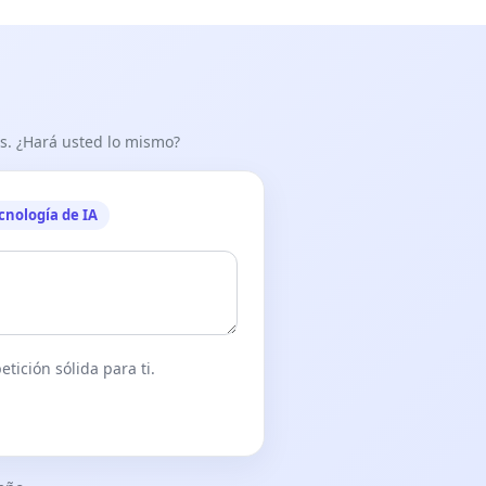
as. ¿Hará usted lo mismo?
cnología de IA
tición sólida para ti.