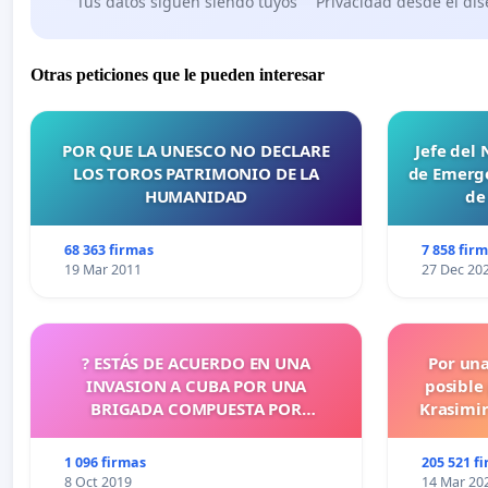
Tus datos siguen siendo tuyos
Privacidad desde el di
Otras peticiones que le pueden interesar
POR QUE LA UNESCO NO DECLARE
Jefe del
LOS TOROS PATRIMONIO DE LA
de Emerge
HUMANIDAD
de
68 363 firmas
7 858 fir
19 Mar 2011
27 Dec 20
? ESTÁS DE ACUERDO EN UNA
Por un
INVASION A CUBA POR UNA
posible
BRIGADA COMPUESTA POR
Krasimir
CUBANOS?
legislati
más d
1 096 firmas
205 521 f
cometid
8 Oct 2019
14 Mar 20