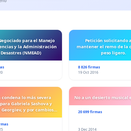
seño
 Negociado para el Manejo
Petición solicitando a FISA
ncias y la Administración
mantener el remo de la 
 Desastres (NMEAD)
peso ligero.
mas
8 826 firmas
20
19 Oct 2016
a condena lo más severa
No a un desierto musical e
 para Gabriela Sashova y
 Georgiev, y por cambios
20 699 firmas
vos que establezcan penas
uras para los crímenes
irmas
os contra los animales.
25
3 Dec 2014