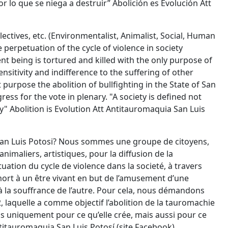
r lo que se niega a destruir” Abolición es Evolución Att
lectives, etc. (Environmentalist, Animalist, Social, Human
e perpetuation of the cycle of violence in society
nt being is tortured and killed with the only purpose of
nsitivity and indifference to the suffering of other
 purpose the abolition of bullfighting in the State of San
ress for the vote in plenary. "A society is defined not
oy" Abolition is Evolution Att Antitauromaquia San Luis
à San Luis Potosi? Nous sommes une groupe de citoyens,
animaliers, artistiques, pour la diffusion de la
uation du cycle de violence dans la societé, à travers
 mort à un être vivant en but de l’amusement d’une
 à la souffrance de l’autre. Pour cela, nous démandons
12, laquelle a comme objectif l’abolition de la tauromachie
pas uniquement pour ce qu’elle crée, mais aussi pour ce
Antitauromaquia San Luis Potosí (site Facebook).