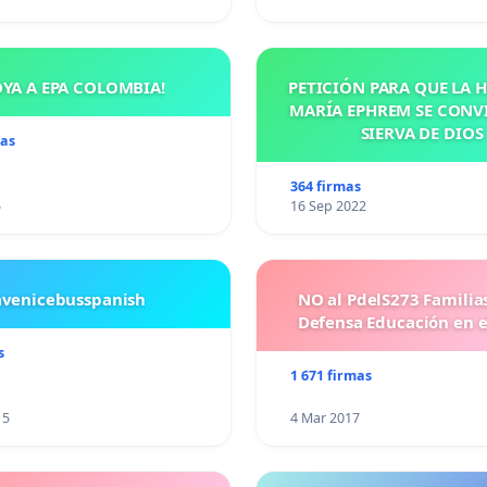
OYA A EPA COLOMBIA!
PETICIÓN PARA QUE LA
MARÍA EPHREM SE CONV
SIERVA DE DIOS
mas
364 firmas
5
16 Sep 2022
avenicebusspanish
NO al PdelS273 Familia
Defensa Educación en e
s
1 671 firmas
15
4 Mar 2017