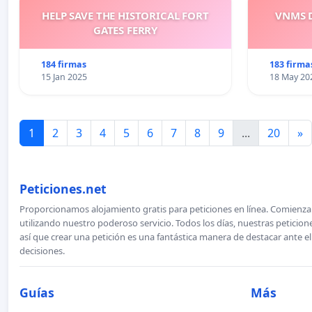
HELP SAVE THE HISTORICAL FORT
VNMS D
GATES FERRY
184 firmas
183 firma
15 Jan 2025
18 May 20
1
2
3
4
5
6
7
8
9
...
20
»
Peticiones.net
Proporcionamos alojamiento gratis para peticiones en línea. Comienza 
utilizando nuestro poderoso servicio. Todos los días, nuestras petici
así que crear una petición es una fantástica manera de destacar ante e
decisiones.
Guías
Más