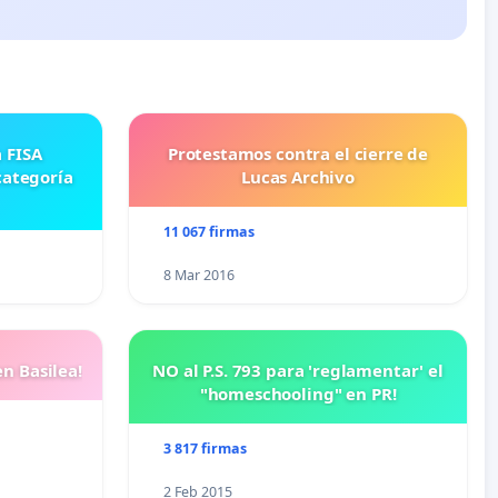
Protestamos contra el cierre de
categoría
Lucas Archivo
11 067 firmas
8 Mar 2016
n Basilea!
NO al P.S. 793 para 'reglamentar' el
"homeschooling" en PR!
3 817 firmas
2 Feb 2015