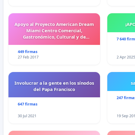
Apoyo al Proyecto American Dream
¡AP
Miami Centro Comercial,
Gastronómico, Cultural y de
7 640 fir
Entretenimiento Familiar
449 firmas
27 Feb 2017
2 Apr 202
Involucrar a la gente en los sínodos
s
del Papa Francisco
247 firma
647 firmas
30 Jul 2021
19 Sep 20