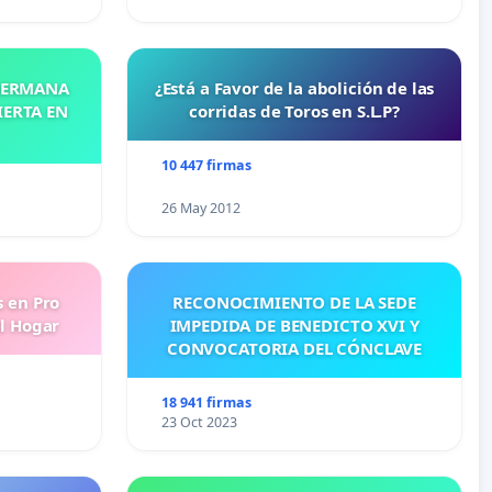
 HERMANA
¿Está a Favor de la abolición de las
IERTA EN
corridas de Toros en S.L.P?
10 447 firmas
26 May 2012
s en Pro
RECONOCIMIENTO DE LA SEDE
l Hogar
IMPEDIDA DE BENEDICTO XVI Y
CONVOCATORIA DEL CÓNCLAVE
18 941 firmas
23 Oct 2023