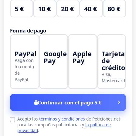
5 €
10 €
20 €
40 €
80 €
Forma de pago
PayPal
Google
Apple
Tarjeta
Pay
Pay
de
Paga con
crédito
tu cuenta
de
Visa,
PayPal
Mastercard
Continuar con el pago 5 €
Acepto los
términos y condiciones
de Peticiones.net
para las campañas publicitarias y
la política de
privacidad
.