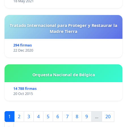
18 May 2021
Tratado Internacional para Proteger y Restaurar la
Madre Tierra
294 firmas
22 Dec 2020
Orquesta Nacional de Bélgica
14 788 firmas
20 Oct 2015
1
2
3
4
5
6
7
8
9
...
20