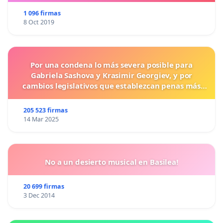
1 096 firmas
8 Oct 2019
Por una condena lo más severa posible para
Gabriela Sashova y Krasimir Georgiev, y por
cambios legislativos que establezcan penas más
duras para los crímenes cometidos contra los
animales.
205 523 firmas
14 Mar 2025
No a un desierto musical en Basilea!
20 699 firmas
3 Dec 2014