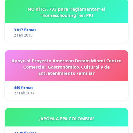
NO al P.S. 793 para 'reglamentar' el
"homeschooling" en PR!
3 817 firmas
2 Feb 2015
Apoyo al Proyecto American Dream Miami Centro
Comercial, Gastronómico, Cultural y de
Entretenimiento Familiar
449 firmas
27 Feb 2017
¡APOYA A EPA COLOMBIA!