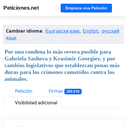
Peticiones.net
Empieza una Petición
Cambiar idioma
:
български език
,
English
,
русский
язык
Por una condena lo más severa posible para
Gabriela Sashova y Krasimir Georgiev, y por
cambios legislativos que establezcan penas más
duras para los crímenes cometidos contra los
animales.
Petición
Firmas
205 510
Visibilidad adicional