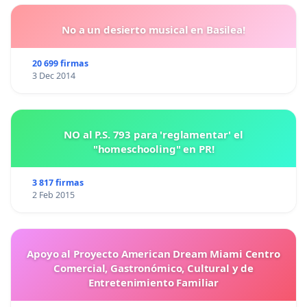
No a un desierto musical en Basilea!
20 699 firmas
3 Dec 2014
NO al P.S. 793 para 'reglamentar' el
"homeschooling" en PR!
3 817 firmas
2 Feb 2015
Apoyo al Proyecto American Dream Miami Centro
Comercial, Gastronómico, Cultural y de
Entretenimiento Familiar