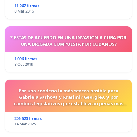
11 067 firmas
8 Mar 2016
? ESTÁS DE ACUERDO EN UNA INVASION A CUBA POR
UNA BRIGADA COMPUESTA POR CUBANOS?
1 096 firmas
8 Oct 2019
Por una condena lo más severa posible para
Gabriela Sashova y Krasimir Georgiev, y por
cambios legislativos que establezcan penas más
duras para los crímenes cometidos contra los
animales.
205 523 firmas
14 Mar 2025