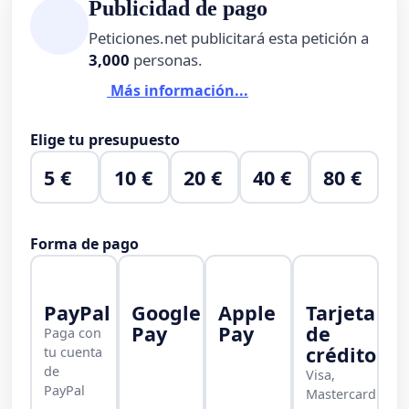
Publicidad de pago
Peticiones.net publicitará esta petición a
3,000
personas.
Más información...
Elige tu presupuesto
5 €
10 €
20 €
40 €
80 €
Forma de pago
PayPal
Google
Apple
Tarjeta
Pay
Pay
de
Paga con
crédito
tu cuenta
de
Visa,
PayPal
Mastercard