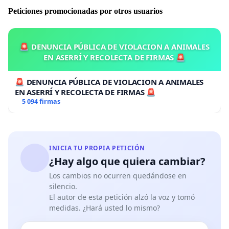
líderes mundiales y celebridades que apoyan nuestra
Peticiones promocionadas por otros usuarios
causa, entre los que me gustaría mencionar que el
Dalai Lama o el Premio Nobel Coetzee, entre otros.
🚨 DENUNCIA PÚBLICA DE VIOLACION A ANIMALES
EN ASERRÍ Y RECOLECTA DE FIRMAS 🚨
Querida señora Duvelle, me dirijo a usted como
principal responsable de la Sección del Patrimonio
🚨 DENUNCIA PÚBLICA DE VIOLACION A ANIMALES
Cultural Inmaterial. Hemos leído sus palabras cuando
EN ASERRÍ Y RECOLECTA DE FIRMAS 🚨
dijo:
"Cada expresión del patrimonio inmaterial es
5 094 firmas
preciosa para los que lo practican,
proporcionándoles la esencia misma de su
pertenencia a su comunidad"
. Sin embargo, las
corridas de toros es para la mayoría de los españoles,
INICIA TU PROPIA PETICIÓN
¿Hay algo que quiera cambiar?
franceses, portugueses y los latinoamericanos, una
práctica que les avergüenza, que los divide y genera un
Los cambios no ocurren quedándose en
número creciente de voces que reclaman su fin.
silencio.
El autor de esta petición alzó la voz y tomó
medidas. ¿Hará usted lo mismo?
Carta a la Sra Duvelle// Letter to Madame Duvelle: