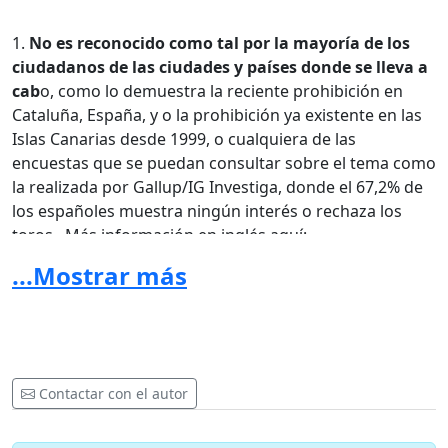
1.
No es reconocido como tal por la mayoría de los
ciudadanos de las ciudades y países donde se lleva a
cab
o, como lo demuestra la reciente prohibición en
Cataluña, España, y o la prohibición ya existente en las
Islas Canarias desde 1999, o cualquiera de las
encuestas que se puedan consultar sobre el tema como
la realizada por Gallup/IG Investiga, donde el 67,2% de
los españoles muestra ningún interés o rechaza los
toros. Más información en inglés aquí:
http://www.slideshare.net/MartaEstebanMiano/spain-
...Mostrar más
and-bullfighting
2. Debido a que
no se ajusta a las normas mínimas de
ética human
a, porque no es ético que nos
entretengamos con un espectáculo que incluya el
Contactar con el autor
sufrimiento, la sangre y la muerte de un animal,
haciendo caso omiso y enseñar a nuestros hijos a