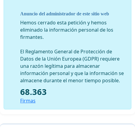
ignorar cualquier activo de la empatía o compasión que
mi crecimiento en los corazones de los espectadores.
Anuncio del administrador de este sitio web
Hemos cerrado esta petición y hemos
eliminado la información personal de los
Asimismo, le pido que
la red internacional
firmantes.
antitaurina o uno de sus miembros en su nombre
actúe como ONG consultora de los comités
El Reglamento General de Protección de
encargados de estudiar la solicitud de los taurinos
,
Datos de la Unión Europea (GDPR) requiere
tal y como permite el artículo 8 de sus estatutos. La red
una razón legítima para almacenar
cuenta con un amplio grupo de expertos en Derecho de
información personal y que la información se
Veterinaria, Sociología, Ingeniería Agronómica,
almacene durante el menor tiempo posible.
periodistas, miembros de partidos políticos, que
68.363
pueden proporcionar información exacta y objetiva. Sé
que la red ya se ha puesto en contacto directamente
Firmas
con usted con este propósito. Ruego escuchen su
legítima petición.
Por último quisiera recordarles la amplia lista de