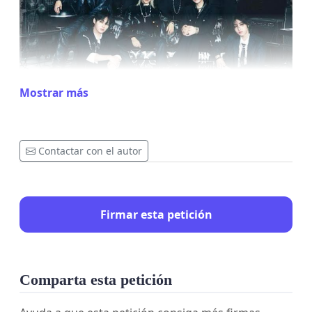
Mostrar más
Contactar con el autor
ESTE ES EL MOMENTO DE HACERLO REALIDAD!
💙
Cada firma es un grito.
Firmar esta petición
💙
Cada firma es una promesa.
💙
Cada firma nos acerca a verlos en nuestro
país.
Comparta esta petición
No podemos quedarnos de brazos cruzados.
Si