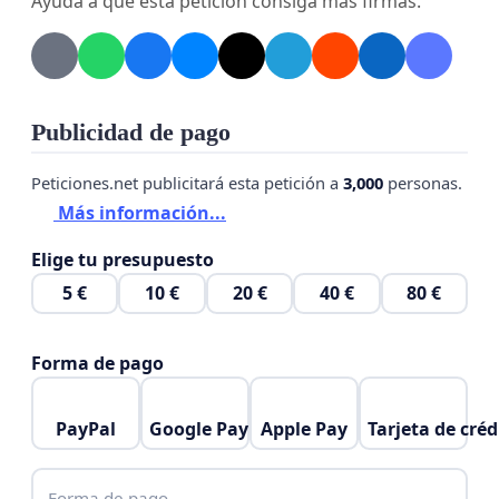
Ayuda a que esta petición consiga más firmas.
queremos que Stray Kids venga a Argentina,
tenemos que DEMOSTRAR que estamos listos para
recibirlos con el estadio LLENO y el corazón
EXPLOTANDO. 🔥
Publicidad de pago
📢
¡Firma la petición, compartila, gritá bien
fuerte!
¡Que el mundo escuche a STAY
Peticiones.net publicitará esta petición a
3,000
personas.
ARGENTINA!
Más información...
Elige tu presupuesto
5 €
10 €
20 €
40 €
80 €
Forma de pago
PayPal
Google Pay
Apple Pay
Tarjeta de créd
Forma de pago