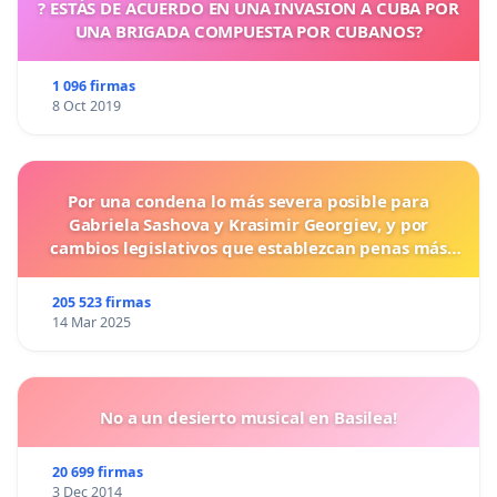
? ESTÁS DE ACUERDO EN UNA INVASION A CUBA POR
UNA BRIGADA COMPUESTA POR CUBANOS?
1 096 firmas
8 Oct 2019
Por una condena lo más severa posible para
Gabriela Sashova y Krasimir Georgiev, y por
cambios legislativos que establezcan penas más
duras para los crímenes cometidos contra los
animales.
205 523 firmas
14 Mar 2025
No a un desierto musical en Basilea!
20 699 firmas
3 Dec 2014