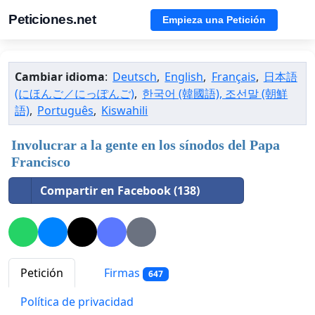
Peticiones.net
Empieza una Petición
Cambiar idioma
:
Deutsch
,
English
,
Français
,
日本語
(にほんご／にっぽんご)
,
한국어 (韓國語), 조선말 (朝鮮
語)
,
Português
,
Kiswahili
Involucrar a la gente en los sínodos del Papa
Francisco
Compartir en Facebook (138)
Petición
Firmas
647
Política de privacidad