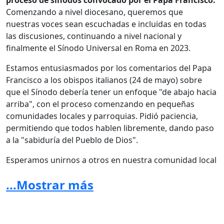
proceso de sínodos convocado por el Papa Francisco.
Comenzando a nivel diocesano, queremos que
nuestras voces sean escuchadas e incluidas en todas
las discusiones, continuando a nivel nacional y
finalmente el Sínodo Universal en Roma en 2023.
Estamos entusiasmados por los comentarios del Papa
Francisco a los obispos italianos (24 de mayo) sobre
que el Sínodo debería tener un enfoque "de abajo hacia
arriba", con el proceso comenzando en pequeñas
comunidades locales y parroquias. Pidió paciencia,
permitiendo que todos hablen libremente, dando paso
a la "sabiduría del Pueblo de Dios".
Esperamos unirnos a otros en nuestra comunidad local
para hablar en apoyo de los cambios que queremos y
...Mostrar más
necesitamos en nuestra Iglesia. Aunque algunos de
nosotros hemos dejado la Iglesia por frustración o
decepción, reconocemos que ahora es el momento de
decirles a los líderes de nuestra iglesia lo que nos ha