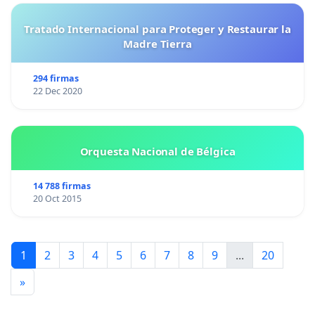
Tratado Internacional para Proteger y Restaurar la
Madre Tierra
294 firmas
22 Dec 2020
Orquesta Nacional de Bélgica
14 788 firmas
20 Oct 2015
1
2
3
4
5
6
7
8
9
...
20
»