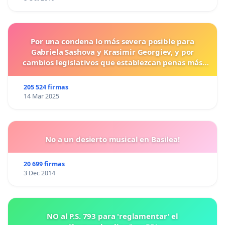
Por una condena lo más severa posible para
Gabriela Sashova y Krasimir Georgiev, y por
cambios legislativos que establezcan penas más
duras para los crímenes cometidos contra los
animales.
205 524 firmas
14 Mar 2025
No a un desierto musical en Basilea!
20 699 firmas
3 Dec 2014
NO al P.S. 793 para 'reglamentar' el