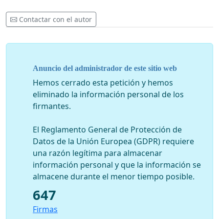
alejado.
Contactar con el autor
Además, nos comprometemos a enviar una
carta a
nuestro obispo o pastor
para asegurarnos de que las
opiniones de los laicos estén bien representadas.
Anuncio del administrador de este sitio web
Para que el Espíritu sea escuchado, los laicos de Dios
deben estar bien representados en estos sínodos.
Hemos cerrado esta petición y hemos
Creemos que es esencial incluir los siguientes temas (1)
eliminado la información personal de los
en el cuestionario que se publicará pronto, y (2) en
firmantes.
todas las discusiones a todos los niveles.
El Reglamento General de Protección de
Cómo la Iglesia puede ser más acogedora,
Datos de la Unión Europea (GDPR) requiere
indulgente, amorosa e inclusiva
una razón legítima para almacenar
El papel de la mujer en el ministerio de la Iglesia
información personal y que la información se
Un camino de regreso a los Sacramentos para
almacene durante el menor tiempo posible.
divorciados y vueltos a casar
647
Lugar de la comunidad LGBTQ en la Iglesia
Papel de las pequeñas comunidades cristianas
Firmas