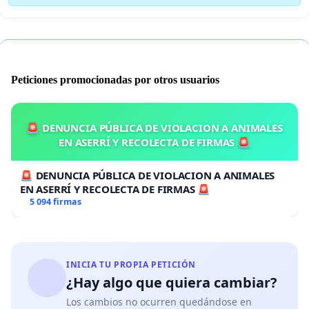
(SCCs) en la estructura oficial de la Iglesia
Laicos capacitados para administrar parroquias y
pequeñas comunidades cristianas, donde no se
espera que haya sacerdote disponible
El celibato para los sacerdotes debe ser opcional
Peticiones promocionadas por otros usuarios
Transparencia y rendición de cuentas en el abuso
sexual clerical, los delitos financieros y su uso del
poder en la Iglesia.
🚨 DENUNCIA PÚBLICA DE VIOLACION A ANIMALES
EN ASERRÍ Y RECOLECTA DE FIRMAS 🚨
🚨 DENUNCIA PÚBLICA DE VIOLACION A ANIMALES
EN ASERRÍ Y RECOLECTA DE FIRMAS 🚨
5 094 firmas
INICIA TU PROPIA PETICIÓN
¿Hay algo que quiera cambiar?
Los cambios no ocurren quedándose en