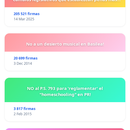
duras para los crímenes cometidos contra los
animales.
205 521 firmas
14 Mar 2025
No a un desierto musical en Basilea!
20 699 firmas
3 Dec 2014
NO al P.S. 793 para 'reglamentar' el
"homeschooling" en PR!
3 817 firmas
2 Feb 2015