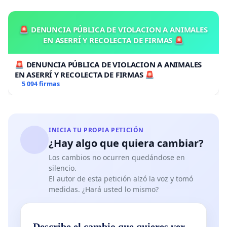
🚨 DENUNCIA PÚBLICA DE VIOLACION A ANIMALES
EN ASERRÍ Y RECOLECTA DE FIRMAS 🚨
En julio de 1955, Nuestro Señor Jesús le habló a la
Hermana Ephrem y le dijo:
🚨 DENUNCIA PÚBLICA DE VIOLACION A ANIMALES
EN ASERRÍ Y RECOLECTA DE FIRMAS 🚨
“No me pidas una señal. De hacerlo, ¿no serías
5 094 firmas
como los Escribas y Fariseos, o incluso como Mis
Apóstoles, siempre buscando señales? Lo que les
pido es que tengan Fé, esa Fé profunda y fuerte
INICIA TU PROPIA PETICIÓN
que no busca Señales, sino que sólo Cree.”
¿Hay algo que quiera cambiar?
Los cambios no ocurren quedándose en
“Usted misma será la Señal, la Señal que le daré al
silencio.
mundo: una palomita blanca, una Señal de Paz, sí,
El autor de esta petición alzó la voz y tomó
el Reino de la Paz en el mundo.”
medidas. ¿Hará usted lo mismo?
Nuestro Señor Jesús, hablando a la Hermana María
Ephrem, así como a su confesor, el Arzobispo Paul
Describe el cambio que quieres ver