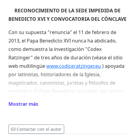
RECONOCIMIENTO DE LA SEDE IMPEDIDA DE
BENEDICTO XVI Y CONVOCATORIA DEL CÓNCLAVE
Con su supuesta "renuncia" el 11 de febrero de
2013, el Papa Benedicto XVI nunca ha abdicado,
como demuestra la investigación "Codex
Ratzinger" de tres años de duración (véase el sitio
web multilingüe
www.codiceratzinger.eu
) apoyada
por latinistas, historiadores de la Iglesia,
magistrados, canonistas, juristas y filósofos de
renombre. El Papa Benedicto, apartado del camino
por las presiones internacionales y una facción
Mostrar más
interna de la Iglesia (la llamada "mafia de San Gall"),
siguiendo los pasos de Aquel de quien era Vicario,
"se ofreció libremente" para su destronamiento,
Contactar con el autor
dejándose colocar en una "sede totalmente