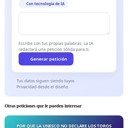
Con tecnología de IA
PROFUNDIZANDO:
"Dies Irae": en este breve documental se ilustra
cómo el Papa Benedicto se hizo colocar en la "Sede
totalmente impedida" para seguir siendo el
Escribe con tus propias palabras. La IA
verdadero Papa y excomulgar así desde el principio
redactará una petición sólida para ti.
a cualquier usurpador.
Generar petición
https://www.youtube.com/watch?v=VRut1j6y25s
"Intelligenti pauca": en el segundo documental, se
Tus datos siguen siendo tuyos
muestra cómo el Papa Benedicto, a lo largo de
Privacidad desde el diseño
nueve años de impedimento, ha dejado clara la
situación canónica con una serie de mensajes
Otras peticiones que le pueden interesar
inequívocos.
https://www.youtube.com/watch?
v=EH0gyihGm-Q&t=125s
POR QUE LA UNESCO NO DECLARE LOS TOROS