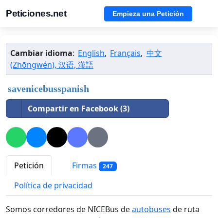
Peticiones.net
Empieza una Petición
Cambiar idioma
:
English
,
Français
,
中文
(Zhōngwén), 汉语, 漢語
savenicebusspanish
Compartir en Facebook (3)
Petición
Firmas
247
Política de privacidad
Somos corredores de NICEBus de
autobuses
de ruta