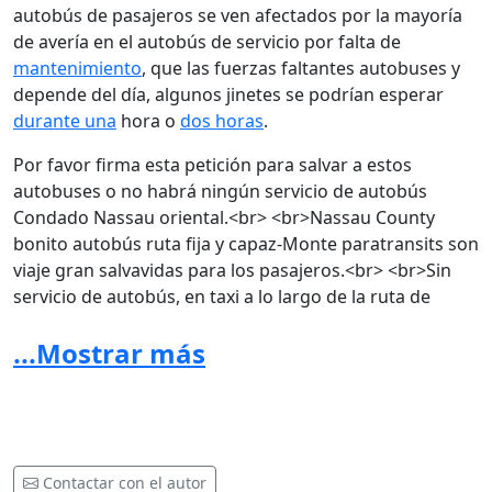
autobús de pasajeros se ven afectados por la mayoría
de avería en el autobús de servicio por falta de
mantenimiento
, que las fuerzas faltantes autobuses y
depende del día, algunos jinetes se podrían esperar
durante una
hora o
dos horas
.
Por favor firma esta petición para salvar a estos
autobuses o no habrá ningún servicio de autobús
Condado Nassau oriental.<br> <br>Nassau County
bonito autobús ruta fija y capaz-Monte paratransits son
viaje gran salvavidas para los pasajeros.<br> <br>Sin
servicio de autobús, en taxi a lo largo de la ruta de
autobús n50 y n80/81 puede ser estimado desde $40 a
...Mostrar más
$50.<br>Gracias por su cooperación.
Por favor firmen esta petición para guardar estos
buses o no habrá este condado de Nassau servicio de
autobuses. Condado de Nassau BONITO Bus fijo de
Contactar con el autor