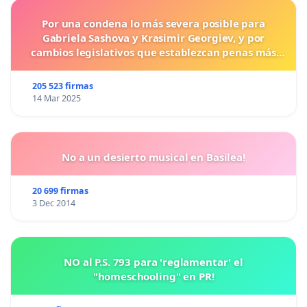
Por una condena lo más severa posible para
Gabriela Sashova y Krasimir Georgiev, y por
cambios legislativos que establezcan penas más
duras para los crímenes cometidos contra los
animales.
205 523 firmas
14 Mar 2025
No a un desierto musical en Basilea!
20 699 firmas
3 Dec 2014
NO al P.S. 793 para 'reglamentar' el
"homeschooling" en PR!