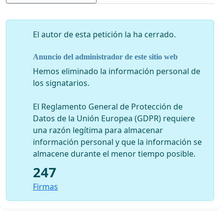
ruta y Able-Ride paratransits son los principales
supervivencia
conmutar para pasajeros. Sin servicio de
autobús, taxi por la n50 y el n80/81 ruta de autobús
El autor de esta petición la ha cerrado.
podría ser de $40 a $50. Gracias por tu colaboración.
Anuncio del administrador de este sitio web
P. S. Desactivar
las comunidades
se verán afectadas por
Hemos eliminado la información personal de
servicio, por lo que serán muchas las empresas, porque
los signatarios.
hay un montón de trabajadores y empleados que viajan
en bus y tren.
El Reglamento General de Protección de
Datos de la Unión Europea (GDPR) requiere
Por favor, póngase en contacto con el los funcionarios
una razón legítima para almacenar
electos o asistir a Condado de Nassau Legislatura
información personal y que la información se
reunión de
presupuesto
para aumentar la financiación
almacene durante el menor tiempo posible.
de servicio de autobús.
247
Todos estos buses sirve las escuelas,
universidades
,
Firmas
centros para la tercera edad, desactivar
las
comunidades
, ciegas las comunidades, la formación
oficina, consultorio médico, hospitales, centro médico,