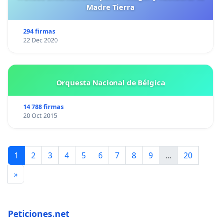
Madre Tierra
294 firmas
22 Dec 2020
Orquesta Nacional de Bélgica
14 788 firmas
20 Oct 2015
1
2
3
4
5
6
7
8
9
...
20
»
Peticiones.net