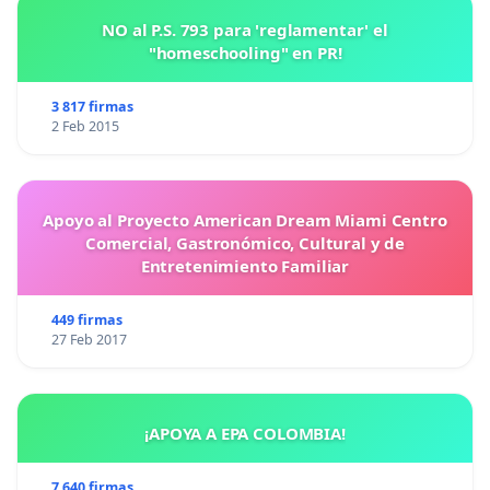
NO al P.S. 793 para 'reglamentar' el
"homeschooling" en PR!
3 817 firmas
2 Feb 2015
Apoyo al Proyecto American Dream Miami Centro
Comercial, Gastronómico, Cultural y de
Entretenimiento Familiar
449 firmas
27 Feb 2017
¡APOYA A EPA COLOMBIA!
7 640 firmas