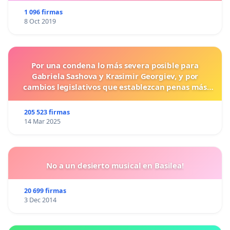
1 096 firmas
8 Oct 2019
Por una condena lo más severa posible para
Gabriela Sashova y Krasimir Georgiev, y por
cambios legislativos que establezcan penas más
duras para los crímenes cometidos contra los
animales.
205 523 firmas
14 Mar 2025
No a un desierto musical en Basilea!
20 699 firmas
3 Dec 2014