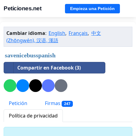
Peticiones.net
Empieza una Petición
Cambiar idioma
:
English
,
Français
,
中文
(Zhōngwén), 汉语, 漢語
savenicebusspanish
Compartir en Facebook (3)
Petición
Firmas
247
Política de privacidad