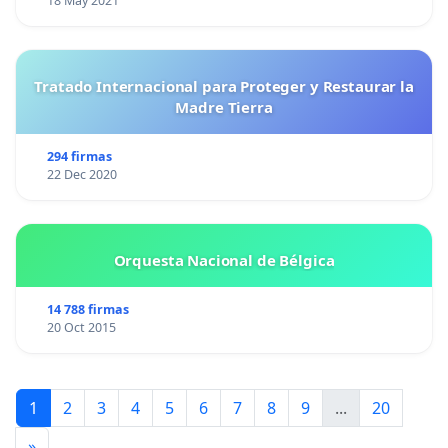
18 May 2021
Tratado Internacional para Proteger y Restaurar la
Madre Tierra
294 firmas
22 Dec 2020
Orquesta Nacional de Bélgica
14 788 firmas
20 Oct 2015
1
2
3
4
5
6
7
8
9
...
20
»