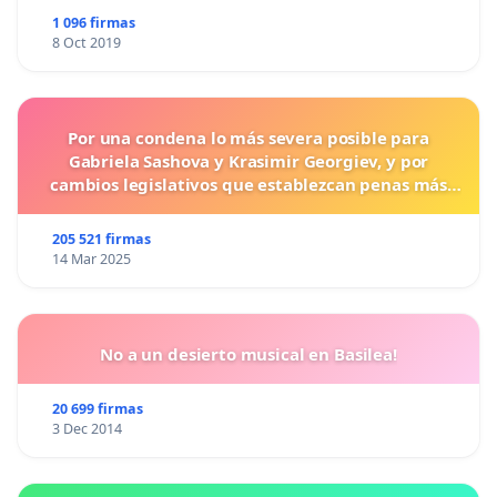
1 096 firmas
8 Oct 2019
Por una condena lo más severa posible para
Gabriela Sashova y Krasimir Georgiev, y por
cambios legislativos que establezcan penas más
duras para los crímenes cometidos contra los
animales.
205 521 firmas
14 Mar 2025
No a un desierto musical en Basilea!
20 699 firmas
3 Dec 2014