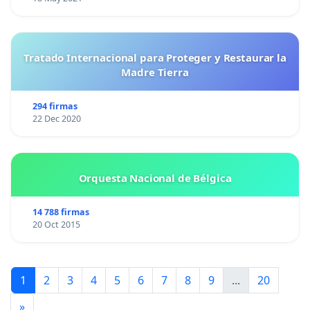
Tratado Internacional para Proteger y Restaurar la
Madre Tierra
294 firmas
22 Dec 2020
Orquesta Nacional de Bélgica
14 788 firmas
20 Oct 2015
1
2
3
4
5
6
7
8
9
...
20
»