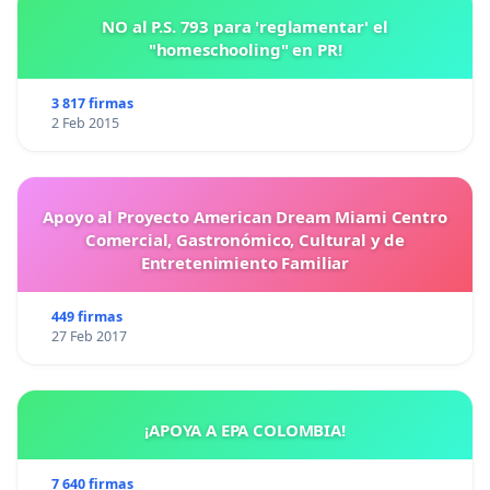
NO al P.S. 793 para 'reglamentar' el
"homeschooling" en PR!
3 817 firmas
2 Feb 2015
Apoyo al Proyecto American Dream Miami Centro
Comercial, Gastronómico, Cultural y de
Entretenimiento Familiar
449 firmas
27 Feb 2017
¡APOYA A EPA COLOMBIA!
7 640 firmas