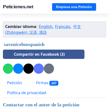
Peticiones.net
Empieza una Petición
Cambiar idioma
:
English
,
Français
,
中文
(Zhōngwén), 汉语, 漢語
savenicebusspanish
Compartir en Facebook (3)
Petición
Firmas
247
Política de privacidad
Contactar con el autor de la petición