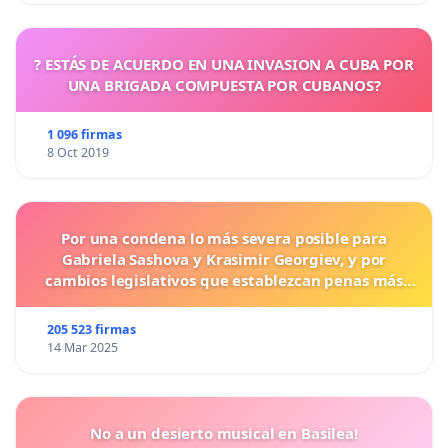
? ESTÁS DE ACUERDO EN UNA INVASION A CUBA POR
UNA BRIGADA COMPUESTA POR CUBANOS?
1 096 firmas
8 Oct 2019
Por una condena lo más severa posible para
Gabriela Sashova y Krasimir Georgiev, y por
cambios legislativos que establezcan penas más
duras para los crímenes cometidos contra los
animales.
205 523 firmas
14 Mar 2025
No a un desierto musical en Basilea!