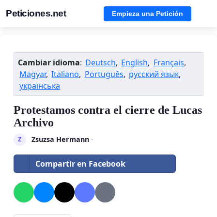
Peticiones.net
Empieza una Petición
Cambiar idioma
:
Deutsch
,
English
,
Français
,
Magyar
,
Italiano
,
Português
,
русский язык
,
українська
Protestamos contra el cierre de Lucas
Archivo
Zsuzsa Hermann
·
Z
Compartir en Facebook