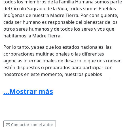
todos los miembros de la Familia Humana somos parte
del Círculo Sagrado de la Vida, todos somos Pueblos
Indígenas de nuestra Madre Tierra. Por consiguiente,
cada ser humano es responsable del bienestar de los
otros seres humanos y de todos los seres vivos que
habitamos la Madre Tierra.
Por lo tanto, ya sea que los estados nacionales, las
corporaciones multinacionales o las diferentes
agencias internacionales de desarrollo que nos rodean
estén dispuestos o preparados para participar con
nosotros en este momento, nuestros pueblos
Indígenas y sus aliados en la Familia Humana están
avanzando con dinamismo en la reconstrucción y
...Mostrar más
reunificación de las Américas y el Mundo. Nuestras
acciones y visión, guiadas por las leyes naturales y los
principios rectores inherentes a nuestra cosmovisión
indígena y orden legal, se basan en una base eterna y
espiritualmente duradera:
Contactar con el autor