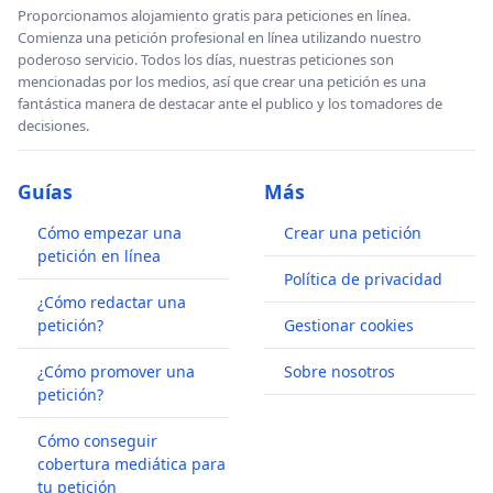
Proporcionamos alojamiento gratis para peticiones en línea.
necesitan para volver a crecer, y para suministrar a las
Comienza una petición profesional en línea utilizando nuestro
comunidades humanas materiales y energía para llevar
poderoso servicio. Todos los días, nuestras peticiones son
vidas modestas conectadas a sistemas vivientes y
mencionadas por los medios, así que crear una petición es una
productivos.
fantástica manera de destacar ante el publico y los tomadores de
decisiones.
Para lograr esto, requerimos de un cambio de
paradigma económico desde el crecimiento y la
Guías
Más
extracción a la preservación de lo que es la riqueza
verdadera: nuestros ecosistemas naturales. En lugar de
Cómo empezar una
Crear una petición
hacer un intento de monetizar la naturaleza, debemos
petición en línea
hacer lo opuesto y naturalizar la economía.
Política de privacidad
¿Cómo redactar una
Artículo 7
Nosotros, los miembros de la familia
petición?
Gestionar cookies
humana, nos comprometemos a permitir solo la
¿Cómo promover una
Sobre nosotros
agricultura orgánica y tradicional al poner fin a los
petición?
métodos de agricultura industrial que han destruido
suelos, propagado toxinas y dañado nuestros
Cómo conseguir
ecosistemas planetarios. Para los pueblos indígenas, la
cobertura mediática para
agricultura orgánica es agricultura convencional. A
tu petición