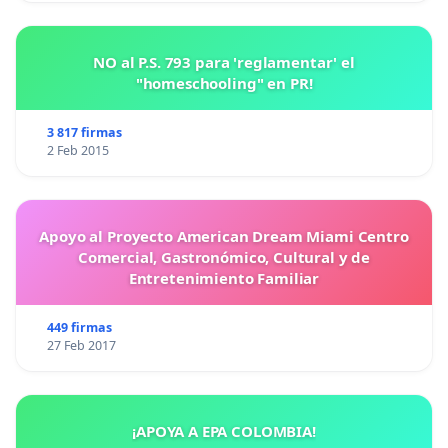
NO al P.S. 793 para 'reglamentar' el
"homeschooling" en PR!
3 817 firmas
2 Feb 2015
Apoyo al Proyecto American Dream Miami Centro
Comercial, Gastronómico, Cultural y de
Entretenimiento Familiar
449 firmas
27 Feb 2017
¡APOYA A EPA COLOMBIA!