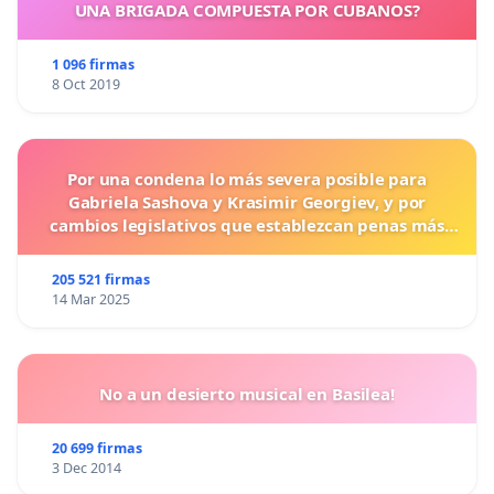
UNA BRIGADA COMPUESTA POR CUBANOS?
1 096 firmas
8 Oct 2019
Por una condena lo más severa posible para
Gabriela Sashova y Krasimir Georgiev, y por
cambios legislativos que establezcan penas más
duras para los crímenes cometidos contra los
animales.
205 521 firmas
14 Mar 2025
No a un desierto musical en Basilea!
20 699 firmas
3 Dec 2014