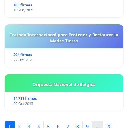
183 firmas
18 May 2021
Tratado Internacional para Proteger y Restaurar la
Madre Tierra
294 firmas
22 Dec 2020
Orquesta Nacional de Bélgica
14 788 firmas
20 Oct 2015
1
2
3
4
5
6
7
8
9
...
20