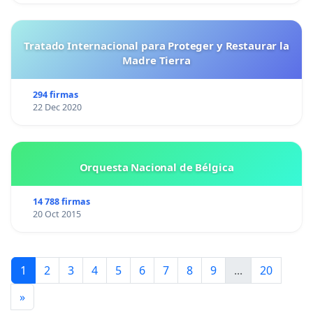
Tratado Internacional para Proteger y Restaurar la
Madre Tierra
294 firmas
22 Dec 2020
Orquesta Nacional de Bélgica
14 788 firmas
20 Oct 2015
1
2
3
4
5
6
7
8
9
...
20
»