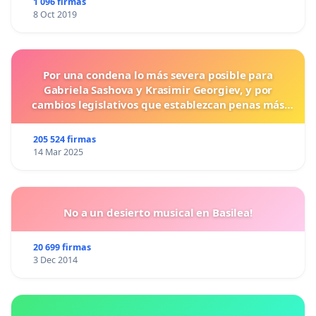
1 096 firmas
8 Oct 2019
Por una condena lo más severa posible para
Gabriela Sashova y Krasimir Georgiev, y por
cambios legislativos que establezcan penas más
duras para los crímenes cometidos contra los
animales.
205 524 firmas
14 Mar 2025
No a un desierto musical en Basilea!
20 699 firmas
3 Dec 2014