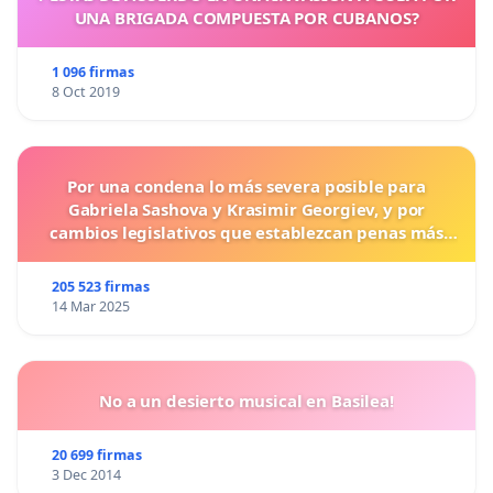
UNA BRIGADA COMPUESTA POR CUBANOS?
1 096 firmas
8 Oct 2019
Por una condena lo más severa posible para
Gabriela Sashova y Krasimir Georgiev, y por
cambios legislativos que establezcan penas más
duras para los crímenes cometidos contra los
animales.
205 523 firmas
14 Mar 2025
No a un desierto musical en Basilea!
20 699 firmas
3 Dec 2014