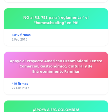
NO al P.S. 793 para 'reglamentar' el
"homeschooling" en PR!
3 817 firmas
2 Feb 2015
Apoyo al Proyecto American Dream Miami Centro
Comercial, Gastronómico, Cultural y de
Entretenimiento Familiar
449 firmas
27 Feb 2017
¡APOYA A EPA COLOMBIA!