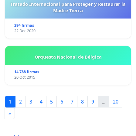
Tratado Internacional para Proteger y Restaurar la
Madre Tierra
294 firmas
22 Dec 2020
Orquesta Nacional de Bélgica
14 788 firmas
20 Oct 2015
1
2
3
4
5
6
7
8
9
...
20
»