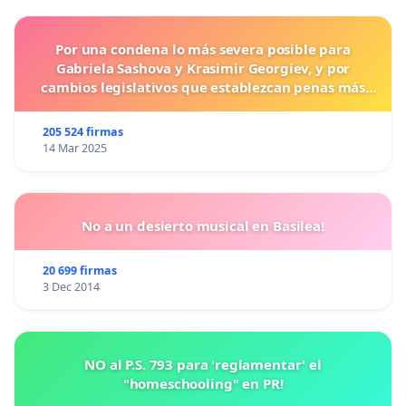
Por una condena lo más severa posible para
Gabriela Sashova y Krasimir Georgiev, y por
cambios legislativos que establezcan penas más
duras para los crímenes cometidos contra los
animales.
205 524 firmas
14 Mar 2025
No a un desierto musical en Basilea!
20 699 firmas
3 Dec 2014
NO al P.S. 793 para 'reglamentar' el
"homeschooling" en PR!