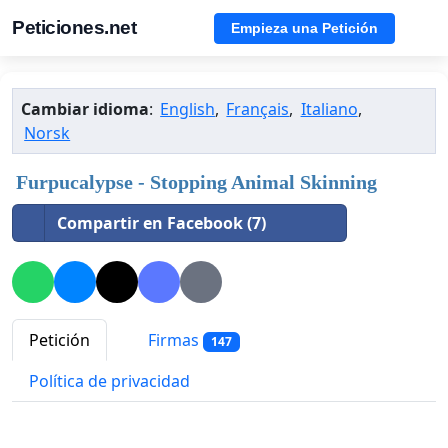
Peticiones.net
Empieza una Petición
Cambiar idioma
:
English
,
Français
,
Italiano
,
Norsk
Furpucalypse - Stopping Animal Skinning
Compartir en Facebook (7)
Petición
Firmas
147
Política de privacidad