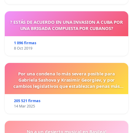
? ESTÁS DE ACUERDO EN UNA INVASION A CUBA POR
UNA BRIGADA COMPUESTA POR CUBANOS?
1 096 firmas
8 Oct 2019
Por una condena lo más severa posible para
Gabriela Sashova y Krasimir Georgiev, y por
cambios legislativos que establezcan penas más
duras para los crímenes cometidos contra los
animales.
205 521 firmas
14 Mar 2025
No a un desierto musical en Basilea!