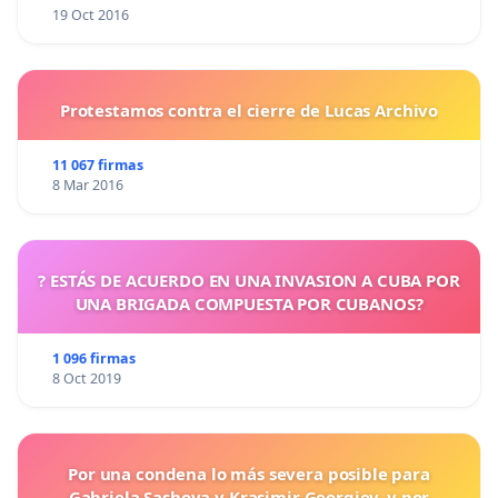
19 Oct 2016
Protestamos contra el cierre de Lucas Archivo
11 067 firmas
8 Mar 2016
? ESTÁS DE ACUERDO EN UNA INVASION A CUBA POR
UNA BRIGADA COMPUESTA POR CUBANOS?
1 096 firmas
8 Oct 2019
Por una condena lo más severa posible para
Gabriela Sashova y Krasimir Georgiev, y por