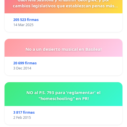
cambios legislativos que establezcan penas más
duras para los crímenes cometidos contra los
animales.
205 523 firmas
14 Mar 2025
No a un desierto musical en Basilea!
20 699 firmas
3 Dec 2014
NO al P.S. 793 para 'reglamentar' el
"homeschooling" en PR!
3 817 firmas
2 Feb 2015