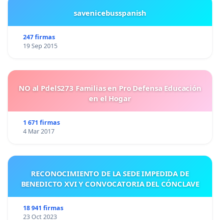
savenicebusspanish
247 firmas
19 Sep 2015
NO al PdelS273 Familias en Pro Defensa Educación
en el Hogar
1 671 firmas
4 Mar 2017
RECONOCIMIENTO DE LA SEDE IMPEDIDA DE
BENEDICTO XVI Y CONVOCATORIA DEL CÓNCLAVE
18 941 firmas
23 Oct 2023