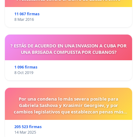
11 067 firmas
8 Mar 2016
? ESTÁS DE ACUERDO EN UNA INVASION A CUBA POR
UNA BRIGADA COMPUESTA POR CUBANOS?
1 096 firmas
8 Oct 2019
Por una condena lo más severa posible para
Gabriela Sashova y Krasimir Georgiev, y por
cambios legislativos que establezcan penas más
duras para los crímenes cometidos contra los
animales.
205 523 firmas
14 Mar 2025