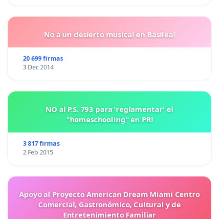
No a un desierto musical en Basilea!
20 699 firmas
3 Dec 2014
NO al P.S. 793 para 'reglamentar' el
"homeschooling" en PR!
3 817 firmas
2 Feb 2015
Apoyo al Proyecto American Dream Miami Centro
Comercial, Gastronómico, Cultural y de
Entretenimiento Familiar