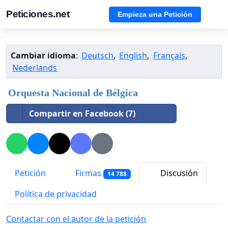
Peticiones.net
Empieza una Petición
Cambiar idioma
:
Deutsch
,
English
,
Français
,
Nederlands
Orquesta Nacional de Bélgica
Compartir en Facebook (7)
Petición
Firmas
Discusión
14 788
Política de privacidad
Contactar con el autor de la petición