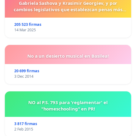
Gabriela Sashova y Krasimir Georgiev, y por
cambios legislativos que establezcan penas más
duras para los crímenes cometidos contra los
animales.
205 523 firmas
14 Mar 2025
No a un desierto musical en Basilea!
20 699 firmas
3 Dec 2014
NO al P.S. 793 para 'reglamentar' el
"homeschooling" en PR!
3 817 firmas
2 Feb 2015