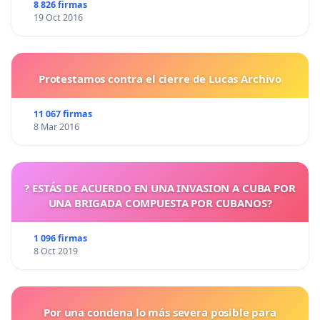
8 826 firmas
19 Oct 2016
Protestamos contra el cierre de Lucas Archivo
11 067 firmas
8 Mar 2016
? ESTÁS DE ACUERDO EN UNA INVASION A CUBA POR
UNA BRIGADA COMPUESTA POR CUBANOS?
1 096 firmas
8 Oct 2019
Por una condena lo más severa posible para