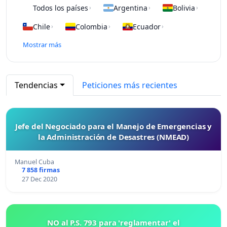
Todos los países
Argentina
Bolivia
›
›
›
Chile
Colombia
Ecuador
›
›
›
Mostrar más
Tendencias
Peticiones más recientes
Jefe del Negociado para el Manejo de Emergencias y
la Administración de Desastres (NMEAD)
Manuel Cuba
7 858 firmas
27 Dec 2020
NO al P.S. 793 para 'reglamentar' el