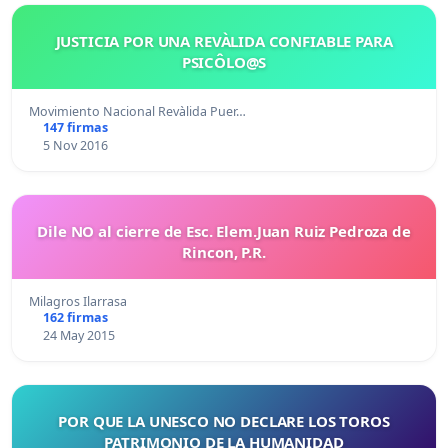
JUSTICIA POR UNA REVÀLIDA CONFIABLE PARA
PSICÔLO@S
Movimiento Nacional Revàlida Puer…
147 firmas
5 Nov 2016
Dile NO al cierre de Esc. Elem.Juan Ruiz Pedroza de
Rincon, P.R.
Milagros Ilarrasa
162 firmas
24 May 2015
POR QUE LA UNESCO NO DECLARE LOS TOROS
PATRIMONIO DE LA HUMANIDAD