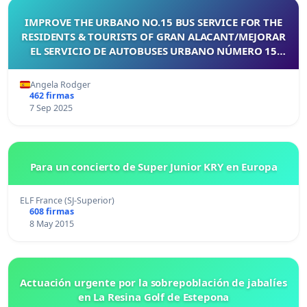
IMPROVE THE URBANO NO.15 BUS SERVICE FOR THE
RESIDENTS & TOURISTS OF GRAN ALACANT/MEJORAR
EL SERVICIO DE AUTOBUSES URBANO NÚMERO 15
PARA LOS RESIDENTES Y TURISTAS DE GRAN ALACANT
Angela Rodger
462 firmas
7 Sep 2025
Para un concierto de Super Junior KRY en Europa
ELF France (SJ-Superior)
608 firmas
8 May 2015
Actuación urgente por la sobrepoblación de jabalíes
en La Resina Golf de Estepona