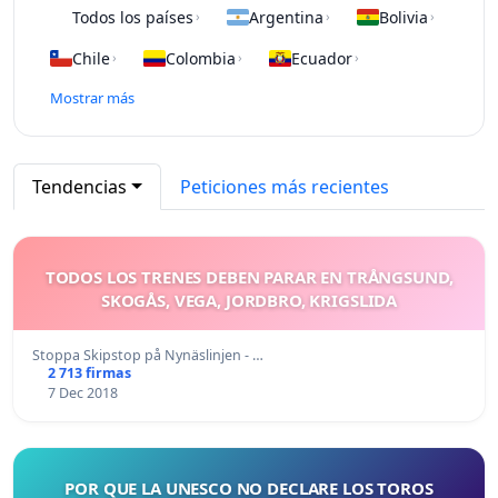
Todos los países
Argentina
Bolivia
›
›
›
Chile
Colombia
Ecuador
›
›
›
Mostrar más
Tendencias
Peticiones más recientes
TODOS LOS TRENES DEBEN PARAR EN TRÅNGSUND,
SKOGÅS, VEGA, JORDBRO, KRIGSLIDA
Stoppa Skipstop på Nynäslinjen - …
2 713 firmas
7 Dec 2018
POR QUE LA UNESCO NO DECLARE LOS TOROS