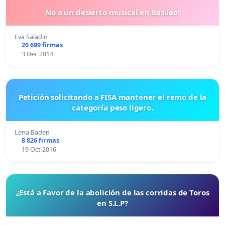
No a un desierto musical en Basilea!
Eva Saladin
20 699 firmas
3 Dec 2014
Petición solicitando a FISA mantener el remo de la
categoría peso ligero.
Lena Baden
8 826 firmas
19 Oct 2016
¿Está a Favor de la abolición de las corridas de Toros
en S.L.P?