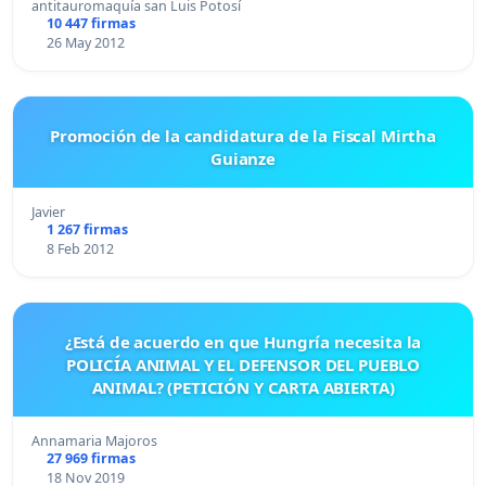
antitauromaquía san Luis Potosí
10 447 firmas
26 May 2012
Promoción de la candidatura de la Fiscal Mirtha
Guianze
Javier
1 267 firmas
8 Feb 2012
¿Está de acuerdo en que Hungría necesita la
POLICÍA ANIMAL Y EL DEFENSOR DEL PUEBLO
ANIMAL? (PETICIÓN Y CARTA ABIERTA)
Annamaria Majoros
27 969 firmas
18 Nov 2019