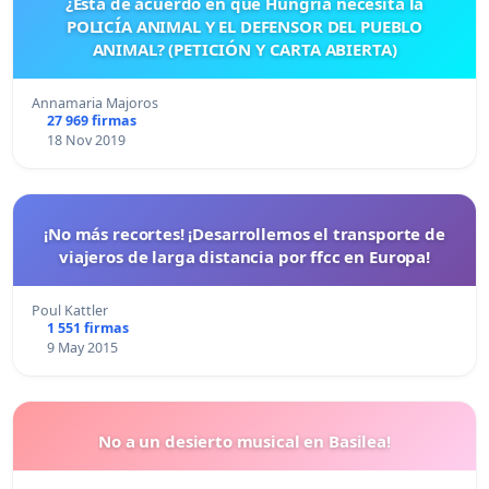
¿Está de acuerdo en que Hungría necesita la
POLICÍA ANIMAL Y EL DEFENSOR DEL PUEBLO
ANIMAL? (PETICIÓN Y CARTA ABIERTA)
Annamaria Majoros
27 969 firmas
18 Nov 2019
¡No más recortes! ¡Desarrollemos el transporte de
viajeros de larga distancia por ffcc en Europa!
Poul Kattler
1 551 firmas
9 May 2015
No a un desierto musical en Basilea!