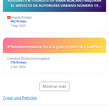
RESIDENTS & TOURISTS OF GRAN ALACANT/MEJORAR
EL SERVICIO DE AUTOBUSES URBANO NÚMERO 15
PARA LOS RESIDENTES Y TURISTAS DE GRAN ALACANT
Angela Rodger
462 firmas
7 Sep 2025
#TodosSomosJadue No a la guerra Judicial o Lawfare
Colectivo #TodosSomosJadue
776 firmas
2 Apr 2024
Mostrar más
Crear una Petición