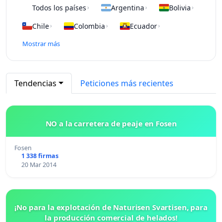
Todos los países
Argentina
Bolivia
›
›
›
Chile
Colombia
Ecuador
›
›
›
Mostrar más
Tendencias
Peticiones más recientes
NO a la carretera de peaje en Fosen
Fosen
1 338 firmas
20 Mar 2014
¡No para la explotación de Naturisen Svartisen, para
la producción comercial de helados!