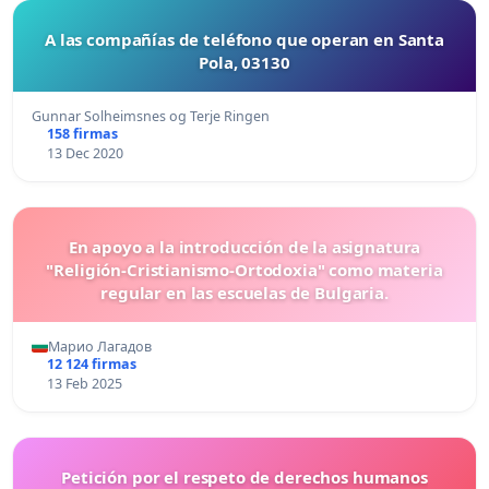
A las compañías de teléfono que operan en Santa
Pola, 03130
Gunnar Solheimsnes og Terje Ringen
158 firmas
13 Dec 2020
En apoyo a la introducción de la asignatura
"Religión-Cristianismo-Ortodoxia" como materia
regular en las escuelas de Bulgaria.
Марио Лагадов
12 124 firmas
13 Feb 2025
Petición por el respeto de derechos humanos