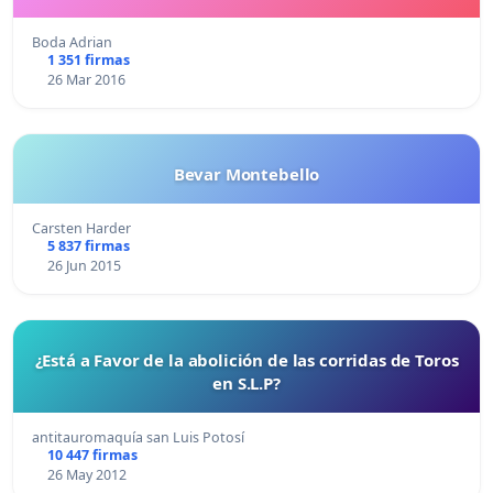
Boda Adrian
1 351 firmas
26 Mar 2016
Bevar Montebello
Carsten Harder
5 837 firmas
26 Jun 2015
¿Está a Favor de la abolición de las corridas de Toros
en S.L.P?
antitauromaquía san Luis Potosí
10 447 firmas
26 May 2012