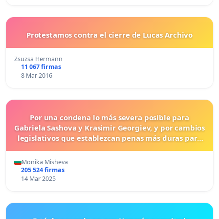
Protestamos contra el cierre de Lucas Archivo
Zsuzsa Hermann
11 067 firmas
8 Mar 2016
Por una condena lo más severa posible para
Gabriela Sashova y Krasimir Georgiev, y por cambios
legislativos que establezcan penas más duras para
los crímenes cometidos contra los animales.
Monika Misheva
205 524 firmas
14 Mar 2025