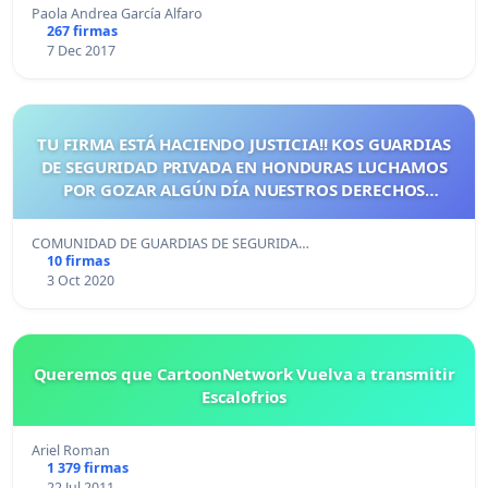
Paola Andrea García Alfaro
267 firmas
7 Dec 2017
TU FIRMA ESTÁ HACIENDO JUSTICIA!! KOS GUARDIAS
DE SEGURIDAD PRIVADA EN HONDURAS LUCHAMOS
POR GOZAR ALGÚN DÍA NUESTROS DERECHOS
LABORALES PARA DARLE MEJOR CALIDAD DE VIDA A
NUESTRAS FAMILIAS.
COMUNIDAD DE GUARDIAS DE SEGURIDA…
10 firmas
3 Oct 2020
Queremos que CartoonNetwork Vuelva a transmitir
Escalofrios
Ariel Roman
1 379 firmas
22 Jul 2011