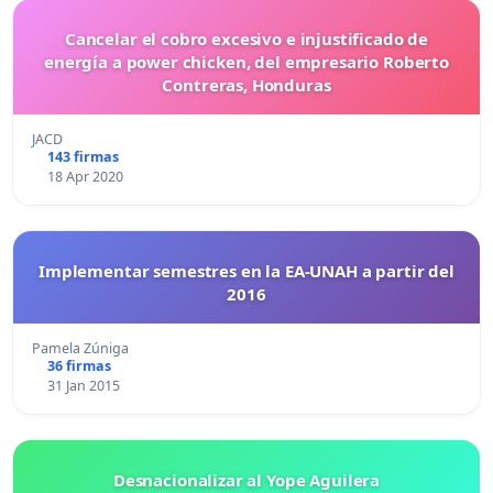
Cancelar el cobro excesivo e injustificado de
energía a power chicken, del empresario Roberto
Contreras, Honduras
JACD
143 firmas
18 Apr 2020
Implementar semestres en la EA-UNAH a partir del
2016
Pamela Zúniga
36 firmas
31 Jan 2015
Desnacionalizar al Yope Aguilera