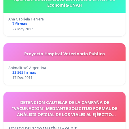
Economía-UNAH
Ana Gabriela Herrera
7 firmas
27 May 2012
Proyecto Hospital Veterinario Público
AnimalitruS Argentina
33 565 firmas
17 Dec 2011
DETENCIÓN CAUTELAR DE LA CAMPAÑA DE
"VACUNACION" MEDIANTE SOLICITUD FORMAL DE
ANÁLISIS OFICIAL DE LOS VIALES AL EJÉRCITO
ESPAÑOL
RICARDO DELGADO MARTÍN / LA QUINT…