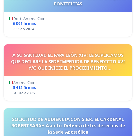
PONTIFICIAS
Dott. Andrea Cionci
6 001 firmas
23 Sep 2024
A SU SANTIDAD EL PAPA LEÓN XIV: LE SUPLICAMOS
QUE DECLARE LA SEDE IMPEDIDA DE BENEDICTO XVI
Y/O QUE INICIE EL PROCEDIMIENTO
CORRESPONDIENTE
Andrea Cionci
5 412 firmas
20 Nov 2025
SOLICITUD DE AUDIENCIA CON S.E.R. EL CARDENAL
ROBERT SARAH Asunto: Defensa de los derechos de
la Sede Apostólica