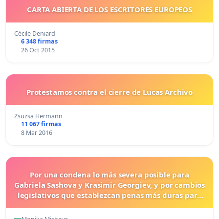
CARTA ABIERTA DE LOS ESCRITORES EUROPEOS
Cécile Deniard
6 348 firmas
26 Oct 2015
Protestamos contra el cierre de Lucas Archivo
Zsuzsa Hermann
11 067 firmas
8 Mar 2016
Por una condena lo más severa posible para
Gabriela Sashova y Krasimir Georgiev, y por cambios
legislativos que establezcan penas más duras para
los crímenes cometidos contra los animales.