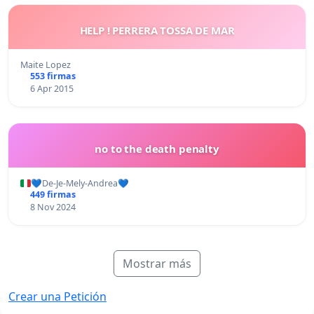
HELP ! PERRERA TOSSA DE MAR
Maite Lopez
553 firmas
6 Apr 2015
no to the death penalty
💙De-Je-Mely-Andrea💙
449 firmas
8 Nov 2024
Mostrar más
Crear una Petición