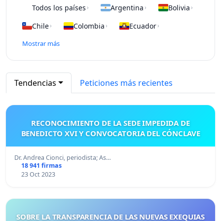
Todos los países
Argentina
Bolivia
›
›
›
Chile
Colombia
Ecuador
›
›
›
Mostrar más
Tendencias
Peticiones más recientes
RECONOCIMIENTO DE LA SEDE IMPEDIDA DE
BENEDICTO XVI Y CONVOCATORIA DEL CÓNCLAVE
Dr. Andrea Cionci, periodista; As…
18 941 firmas
23 Oct 2023
SOBRE LA TRANSPARENCIA DE LAS NUEVAS EXEQUIAS