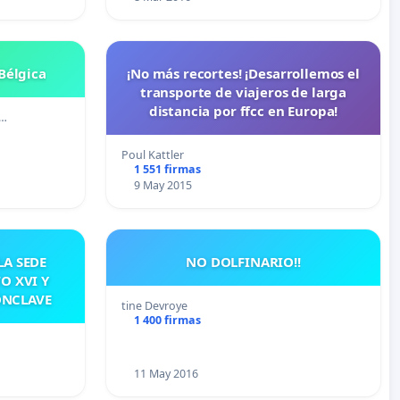
Bélgica
¡No más recortes! ¡Desarrollemos el
transporte de viajeros de larga
distancia por ffcc en Europa!
 …
Poul Kattler
1 551 firmas
9 May 2015
A SEDE
NO DOLFINARIO!!
O XVI Y
ÓNCLAVE
tine Devroye
1 400 firmas
…
11 May 2016