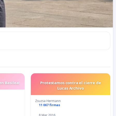
en Basilea!
Protestamos contra el cierre de
Lucas Archivo
Zsuzsa Hermann
11 067 firmas
8 Mar 2016