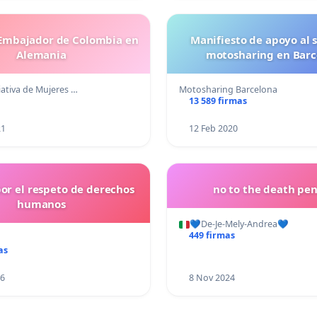
Embajador de Colombia en
Manifiesto de apoyo al 
Alemania
motosharing en Barc
ciativa de Mujeres …
Motosharing Barcelona
13 589 firmas
21
12 Feb 2020
por el respeto de derechos
no to the death pen
humanos
💙De-Je-Mely-Andrea💙
449 firmas
as
16
8 Nov 2024