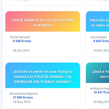
CARTA ABIERTA DE LOS ESCRITORES
Petición solicitando a FISA mantener
EUROPEOS
el remo d
Cécile Deniard
Lena Baden
6 348 firmas
8 826 firm
26 Oct 2015
19 Oct 201
¿Está de acuerdo en que Hungría
¿Está a F
necesita la POLICÍA ANIMAL Y EL
corri
DEFENSOR DEL PUEBLO ANIMAL?
(PETICIÓN Y CARTA ABIERTA)
antitauromaq
10 447 fir
Annamaria Majoros
27 969 firmas
18 Nov 2019
26 May 20