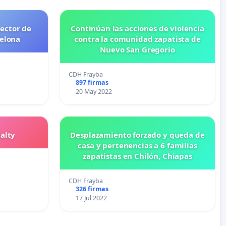
sector de
Continúan las acciones de violencia
elona
contra la comunidad zapatista de
Nuevo San Gregorio
CDH Frayba
897 firmas
20 May 2022
alty
Desplazamiento forzado y queda de
casa y pertenencias a 6 familias
zapatistas en Chilón, Chiapas
CDH Frayba
326 firmas
17 Jul 2022