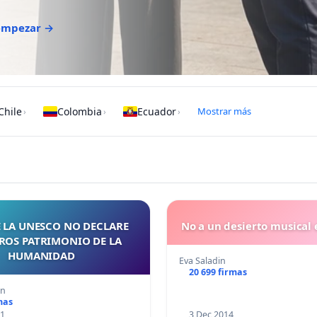
 empezar →
Chile
Colombia
Ecuador
Mostrar más
›
›
›
 LA UNESCO NO DECLARE
No a un desierto musical 
ROS PATRIMONIO DE LA
HUMANIDAD
Eva Saladin
20 699 firmas
an
mas
11
3 Dec 2014