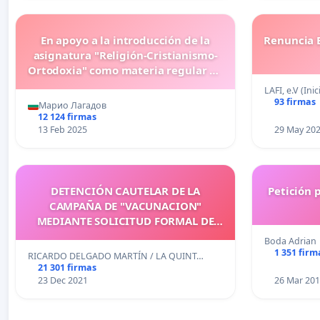
En apoyo a la introducción de la
Renuncia 
asignatura "Religión-Cristianismo-
Ortodoxia" como materia regular en
las escuelas de Bulgaria.
LAFI, e.V (Ini
93 firmas
Марио Лагадов
12 124 firmas
13 Feb 2025
29 May 20
DETENCIÓN CAUTELAR DE LA
Petición 
CAMPAÑA DE "VACUNACION"
MEDIANTE SOLICITUD FORMAL DE
ANÁLISIS OFICIAL DE LOS VIALES AL
Boda Adrian
EJÉRCITO ESPAÑOL
1 351 firm
RICARDO DELGADO MARTÍN / LA QUINT…
21 301 firmas
23 Dec 2021
26 Mar 20