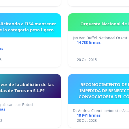
Orquesta Nacional de 
e la categoría peso ligero.
Jan Van Duffel, Nationaal Orkest
14 788 firmas
as
6
20 Oct 2015
avor de la abolición de las
RECONOCIMIENTO DE L
das de Toros en S.L.P?
IMPEDIDA DE BENEDICT
CONVOCATORIA DEL C
uía san Luis Potosí
mas
Dr. Andrea Cionci, periodista; As
18 941 firmas
12
23 Oct 2023