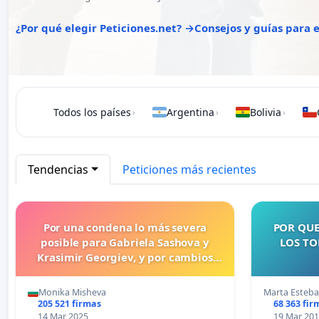
¿Por qué elegir Peticiones.net? →
Consejos y guías para
Todos los países
Argentina
Bolivia
›
›
›
Tendencias
Peticiones más recientes
Por una condena lo más severa
POR QUE
posible para Gabriela Sashova y
LOS TO
Krasimir Georgiev, y por cambios
legislativos que establezcan penas
más duras para los crímenes
Monika Misheva
Marta Esteb
cometidos contra los animales.
205 521 firmas
68 363 fir
14 Mar 2025
19 Mar 20