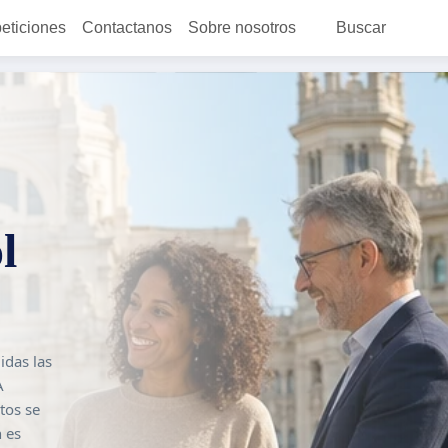
peticiones
Contactanos
Sobre nosotros
Buscar
l
idas las
A
tos se
n es