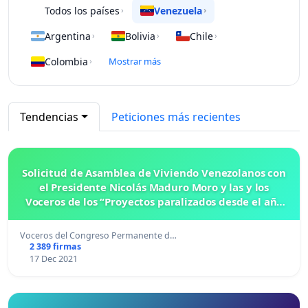
Todos los países
Venezuela
›
›
Argentina
Bolivia
Chile
›
›
›
Colombia
Mostrar más
›
Tendencias
Peticiones más recientes
Solicitud de Asamblea de Viviendo Venezolanos con
el Presidente Nicolás Maduro Moro y las y los
Voceros de los “Proyectos paralizados desde el año
2010 hasta 2021”
Voceros del Congreso Permanente d…
2 389 firmas
17 Dec 2021