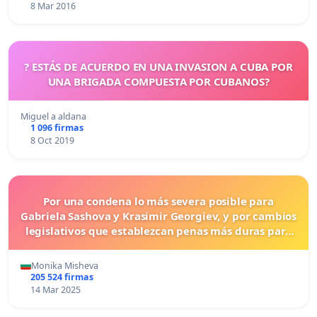
8 Mar 2016
? ESTÁS DE ACUERDO EN UNA INVASION A CUBA POR
UNA BRIGADA COMPUESTA POR CUBANOS?
Miguel a aldana
1 096 firmas
8 Oct 2019
Por una condena lo más severa posible para
Gabriela Sashova y Krasimir Georgiev, y por cambios
legislativos que establezcan penas más duras para
los crímenes cometidos contra los animales.
Monika Misheva
205 524 firmas
14 Mar 2025