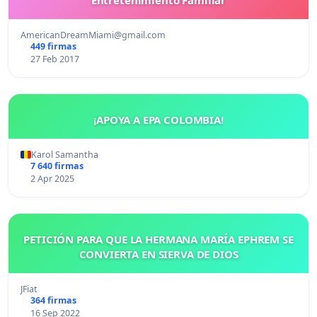
AmericanDreamMiami@gmail.com
449 firmas
27 Feb 2017
¡APOYA A EPA COLOMBIA!
Karol Samantha
7 640 firmas
2 Apr 2025
PETICIÓN PARA QUE LA HERMANA MARÍA EPHREM SE
CONVIERTA EN SIERVA DE DIOS
JFiat
364 firmas
16 Sep 2022