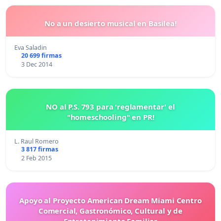
No a un desierto musical en Basilea!
Eva Saladin
20 699 firmas
3 Dec 2014
NO al P.S. 793 para 'reglamentar' el
"homeschooling" en PR!
L. Raul Romero
3 817 firmas
2 Feb 2015
Apoyo al Proyecto American Dream Miami Centro
Comercial, Gastronómico, Cultural y de
Entretenimiento Familiar