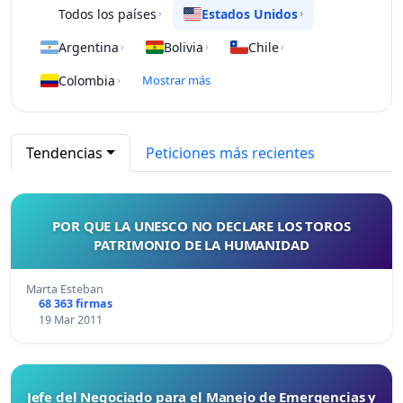
Todos los países
Estados Unidos
›
›
Argentina
Bolivia
Chile
›
›
›
Colombia
Mostrar más
›
Tendencias
Peticiones más recientes
POR QUE LA UNESCO NO DECLARE LOS TOROS
PATRIMONIO DE LA HUMANIDAD
Marta Esteban
68 363 firmas
19 Mar 2011
Jefe del Negociado para el Manejo de Emergencias y