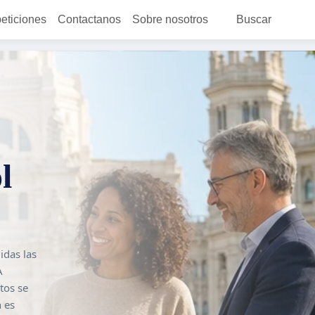
peticiones
Contactanos
Sobre nosotros
Buscar
l
idas las
A
tos se
n es