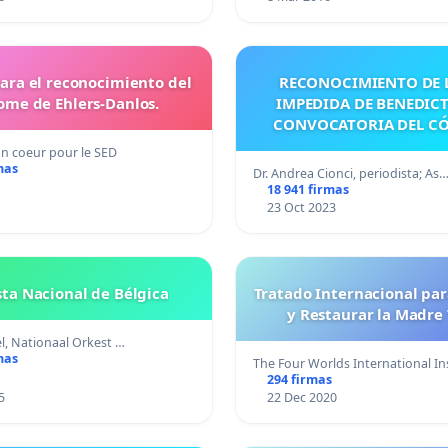
para el reconocimiento del
RECONOCIMIENTO DE L
ome de Ehlers-Danlos.
IMPEDIDA DE BENEDICT
CONVOCATORIA DEL C
un coeur pour le SED
mas
Dr. Andrea Cionci, periodista; As
18 941 firmas
23 Oct 2023
ta Nacional de Bélgica
Tratado Internacional par
y Restaurar la Madre 
l, Nationaal Orkest …
mas
The Four Worlds International I
294 firmas
5
22 Dec 2020