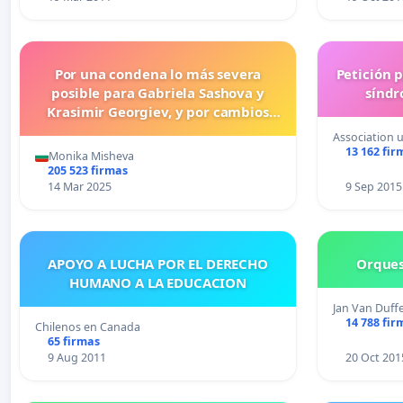
Por una condena lo más severa
Petición 
posible para Gabriela Sashova y
síndr
Krasimir Georgiev, y por cambios
legislativos que establezcan penas
Association 
más duras para los crímenes
13 162 fir
Monika Misheva
cometidos contra los animales.
205 523 firmas
14 Mar 2025
9 Sep 2015
APOYO A LUCHA POR EL DERECHO
Orques
HUMANO A LA EDUCACION
Jan Van Duffe
14 788 fir
Chilenos en Canada
65 firmas
9 Aug 2011
20 Oct 201