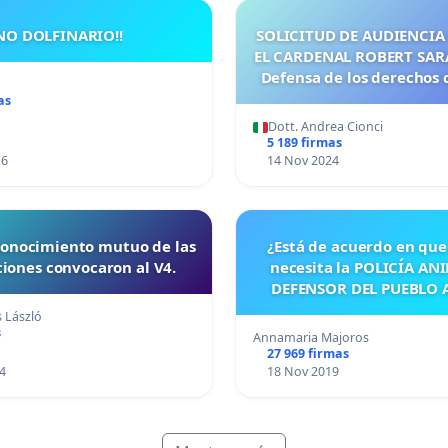
NO DOLFINARIO!!
SOLICITUD DE AUDIENCIA CON 
EL CARDENAL ROBERT SARAH Asunto:
Defensa de los derechos 
Apostólica
as
Dott. Andrea Cionci
5 189 firmas
16
14 Nov 2024
conocimiento mutuo de las
¿Está de acuerdo en qu
ciones convocaron al V4.
necesita la POLICÍA ANI
DEFENSOR DEL PUEBLO 
(PETICIÓN Y CARTA AB
s László
s
Annamaria Majoros
27 969 firmas
4
18 Nov 2019