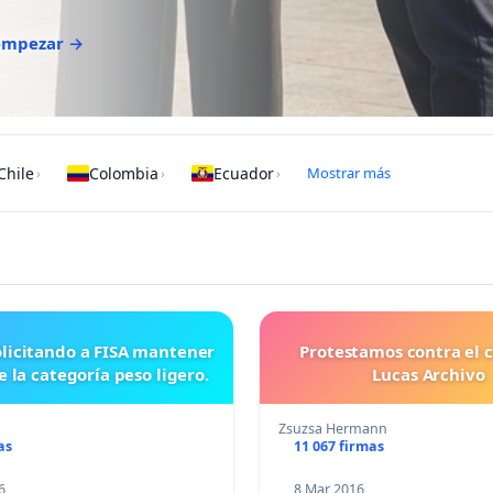
 empezar →
Chile
Colombia
Ecuador
Mostrar más
›
›
›
Protestamos contra el c
e la categoría peso ligero.
Lucas Archivo
Zsuzsa Hermann
as
11 067 firmas
6
8 Mar 2016