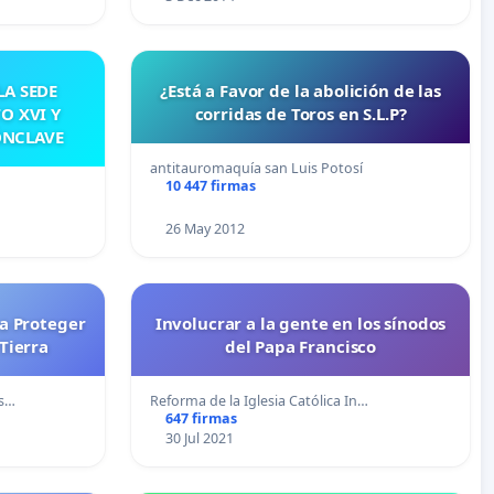
A SEDE
¿Está a Favor de la abolición de las
O XVI Y
corridas de Toros en S.L.P?
ÓNCLAVE
antitauromaquía san Luis Potosí
10 447 firmas
…
26 May 2012
a Proteger
Involucrar a la gente en los sínodos
Tierra
del Papa Francisco
ns…
Reforma de la Iglesia Católica In…
647 firmas
30 Jul 2021