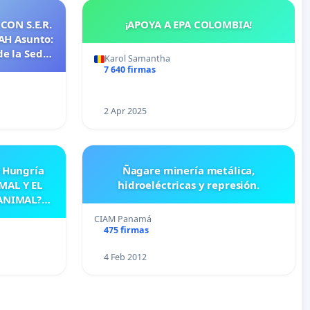
S.E.R.
¡APOYA A EPA COLOMBIA!
de la Sede
Karol Samantha
7 640 firmas
2 Apr 2025
e Hungría
Ñagare minería metálica,
MAL Y EL
hidroeléctricas y represión.
ANIMAL?
IERTA)
CIAM Panamá
475 firmas
4 Feb 2012