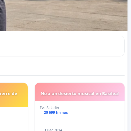
ierre de
No a un desierto musical en Basilea!
Eva Saladin
20 699 firmas
3 Dec 2014