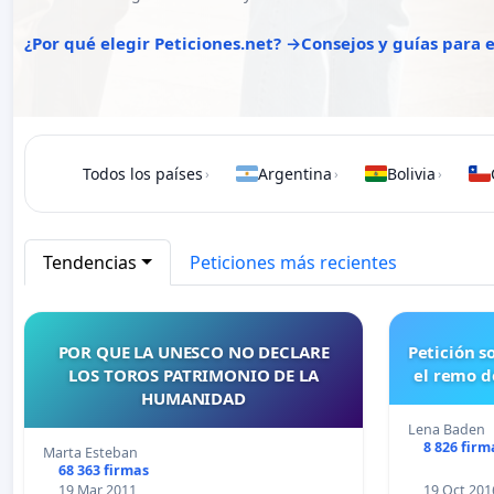
¿Por qué elegir Peticiones.net? →
Consejos y guías para
Todos los países
Argentina
Bolivia
›
›
›
Tendencias
Peticiones más recientes
POR QUE LA UNESCO NO DECLARE
Petición solicitando a FISA mantener
LOS TOROS PATRIMONIO DE LA
el remo d
HUMANIDAD
Lena Baden
8 826 firm
Marta Esteban
68 363 firmas
19 Mar 2011
19 Oct 201