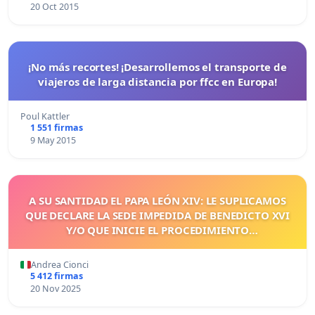
20 Oct 2015
¡No más recortes! ¡Desarrollemos el transporte de
viajeros de larga distancia por ffcc en Europa!
Poul Kattler
1 551 firmas
9 May 2015
A SU SANTIDAD EL PAPA LEÓN XIV: LE SUPLICAMOS
QUE DECLARE LA SEDE IMPEDIDA DE BENEDICTO XVI
Y/O QUE INICIE EL PROCEDIMIENTO
CORRESPONDIENTE
Andrea Cionci
5 412 firmas
20 Nov 2025