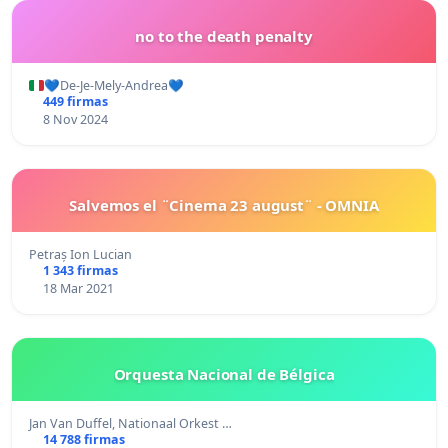
no to the death penalty
💙De-Je-Mely-Andrea💙
449 firmas
8 Nov 2024
Salvemos el ¨Cinema 23 august¨ - OMNIA
Petraș Ion Lucian
1 343 firmas
18 Mar 2021
Orquesta Nacional de Bélgica
Jan Van Duffel, Nationaal Orkest …
14 788 firmas