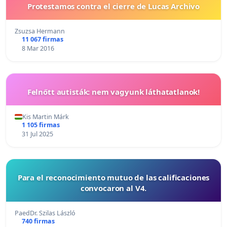
Protestamos contra el cierre de Lucas Archivo
Zsuzsa Hermann
11 067 firmas
8 Mar 2016
Felnőtt autisták: nem vagyunk láthatatlanok!
Kis Martin Márk
1 105 firmas
31 Jul 2025
Para el reconocimiento mutuo de las calificaciones
convocaron al V4.
PaedDr. Szilas László
740 firmas